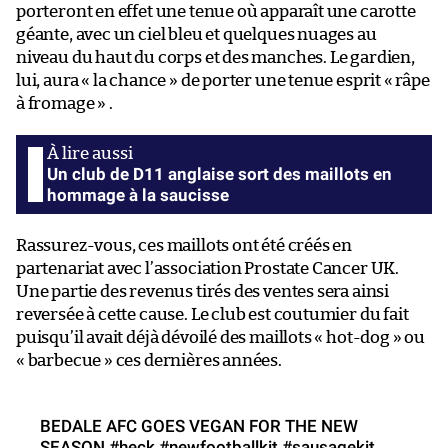
porteront en effet une tenue où apparaît une carotte
géante, avec un ciel bleu et quelques nuages au
niveau du haut du corps et des manches. Le gardien,
lui, aura « la chance » de porter une tenue esprit « râpe
à fromage » .
Un club de D11 anglaise sort des maillots en
hommage à la saucisse
Rassurez-vous, ces maillots ont été créés en
partenariat avec l’association Prostate Cancer UK.
Une partie des revenus tirés des ventes sera ainsi
reversée à cette cause. Le club est coutumier du fait
puisqu’il avait déjà dévoilé des maillots « hot-dog » ou
« barbecue » ces dernières années.
BEDALE AFC GOES VEGAN FOR THE NEW
SEASON
#heck
#newfootballkit
#sausagekit