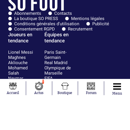
Abonnements
Contacts
La boutique SO PRESS
Mentions légales
Conditions générales d'utilisation
Publicité
Consentement RGPD
Recrutement
Joueurs en
Équipes en
tendance
tendance
Lionel Messi
Paris Saint-
Maghnes
Germain
Akliouche
Real Madrid
Mohamed
Olympique de
Salah
Marseille
Neymar
FIFA
0
Julián Álvarez
FC Barcelone
Ferrán Torres
Argentine
Accueil
Actus
Boutique
Forum
Kilian Corredor
Olympique
Menu
Franco
lyonnais
Mastantuono
AS Monaco
Orel Mangala
RC Strasbourg
Rio Mavuba
Trabzonspor