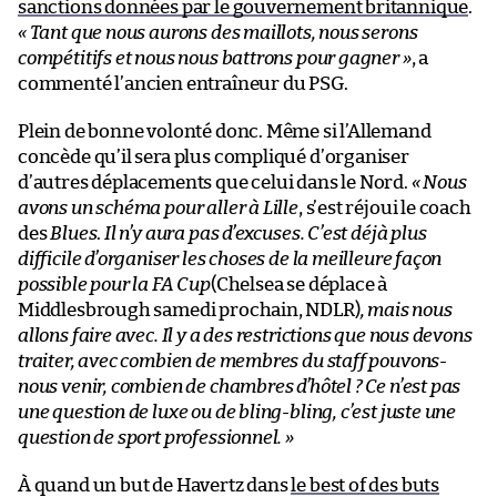
sanctions données par le gouvernement britannique
.
« Tant que nous aurons des maillots, nous serons
compétitifs et nous nous battrons pour gagner »
, a
commenté l’ancien entraîneur du PSG.
Plein de bonne volonté donc. Même si l’Allemand
concède qu’il sera plus compliqué d’organiser
d’autres déplacements que celui dans le Nord.
« Nous
avons un schéma pour aller à Lille
, s’est réjoui le coach
des
Blues
.
Il n’y aura pas d’excuses. C’est déjà plus
difficile d’organiser les choses de la meilleure façon
possible pour la FA Cup
(Chelsea se déplace à
Middlesbrough samedi prochain, NDLR)
, mais nous
allons faire avec. Il y a des restrictions que nous devons
traiter, avec combien de membres du staff pouvons-
nous venir, combien de chambres d’hôtel ? Ce n’est pas
une question de luxe ou de bling-bling, c’est juste une
question de sport professionnel. »
À quand un but de Havertz dans
le best of des buts