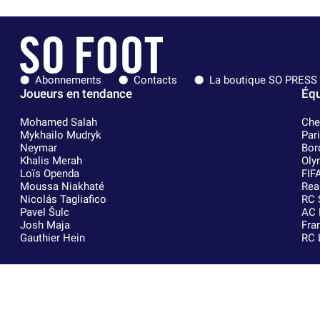
Abonnements
Contacts
La boutique SO PRESS
Joueurs en tendance
Équ
Mohamed Salah
Che
Mykhailo Mudryk
Par
Neymar
Bor
Khalis Merah
Oly
Loïs Openda
FIF
Moussa Niakhaté
Rea
Nicolás Tagliafico
RC 
Pavel Šulc
AC 
Josh Maja
Fra
Gauthier Hein
RC 