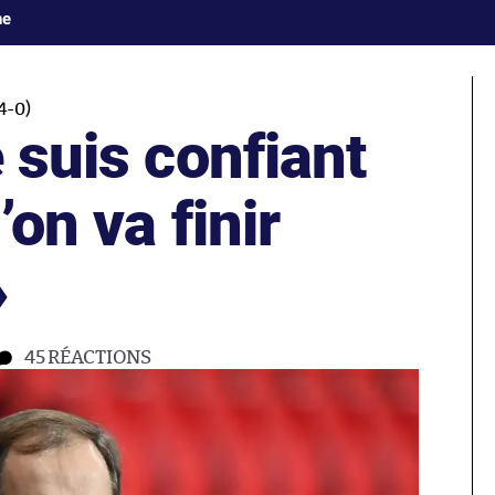
ne
-0)
e suis confiant
’on va finir
»
45
RÉACTIONS