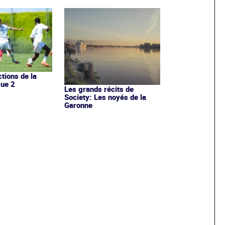
ctions de la
gue 2
Les grands récits de
Society: Les noyés de la
Garonne