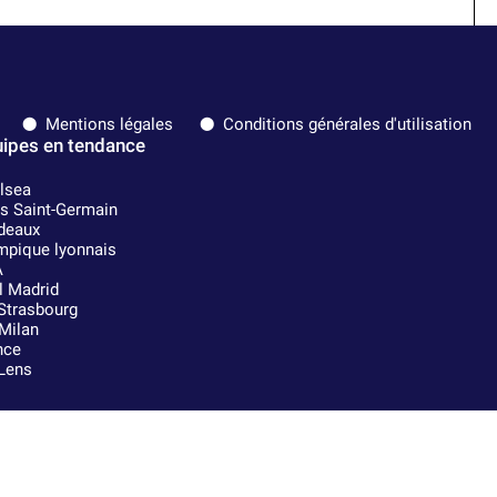
Mentions légales
Conditions générales d'utilisation
ipes en tendance
lsea
is Saint-Germain
deaux
mpique lyonnais
A
l Madrid
Strasbourg
Milan
nce
Lens