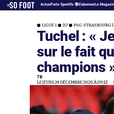
Actus
Paris Sportifs 🔞
S'abonner
Le Magazi
LIGUE 1
J17
PSG-STRASBOURG (4
Tuchel : « J
sur le fait qu
champions 
TB
LE JEUDI 24 DÉCEMBRE 2020 À 09:12