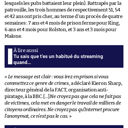
lesquels les pubs battaient leur plein). Rattrapés par la
patrouille, les trois hommes de respectivement 51, 54
et 42 ans ont pris cher, au terme d’un procès de quatre
semaines : 7 ans et 4 mois de prison ferme pour King,
6 ans et 4 mois pour Rolston, et 3 ans et 3 mois pour
Malone.
Tu sais que t’es un habitué du streaming
quand…
«
Le message est clair : vous irez en prison si vous
commettez ce genre de crimes
, a déclaré Kieron Sharp,
directeur général de la FACT, organisation anti-
piratage, à la BBC.[…]
Ne croyez pas que cela ne fait pas
de victimes, cela met en danger le travail de milliers de
citoyens ordinaires. Ne croyez pas qu’Internet procure
l’anonymat, ce n’est pas le cas.
»