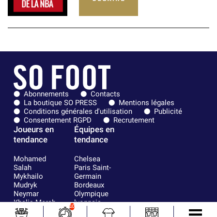
Abonnements
Contacts
La boutique SO PRESS
Mentions légales
Conditions générales d'utilisation
Publicité
Consentement RGPD
Recrutement
Joueurs en
Équipes en
tendance
tendance
Mohamed
Chelsea
Salah
Paris Saint-
Mykhailo
Germain
Mudryk
Bordeaux
Neymar
Olympique
Khalis Merah
lyonnais
10
Loïs Openda
FIFA