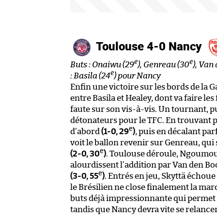
Toulouse 4-0 Nancy
e
e
Buts : Onaiwu (29
), Genreau (30
), Van
e
: Basila (24
) pour Nancy
Enfin une victoire sur les bords de la
entre Basila et Healey, dont va faire l
faute sur son vis-à-vis. Un tournant, p
détonateurs pour le TFC. En trouvant
e
d’abord
(1-0, 29
)
, puis en décalant pa
voit le ballon revenir sur Genreau, qui
e
(2-0, 30
)
. Toulouse déroule, Ngoumou e
alourdissent l’addition par Van den Boo
e
(3-0, 55
)
. Entrés en jeu, Skyttä échoue 
le Brésilien ne close finalement la ma
buts déjà impressionnante qui permet a
tandis que Nancy devra vite se relance