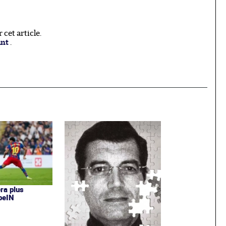
cet article.
ant
.
era plus
 beIN