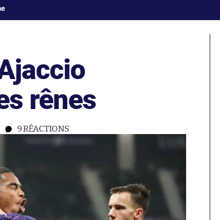
ne
Ajaccio
es rênes
9
RÉACTIONS