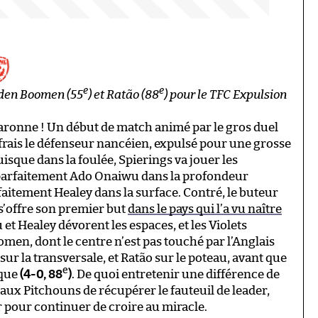
e
e
 den Boomen (55
) et Ratão (88
) pour le TFC Expulsion
 Garonne ! Un début de match animé par le gros duel
es frais le défenseur nancéien, expulsé pour une grosse
uisque dans la foulée, Spierings va jouer les
 parfaitement Ado Onaiwu dans la profondeur
rfaitement Healey dans la surface. Contré, le buteur
 s’offre son premier but
dans le pays qui l’a vu naître
t Healey dévorent les espaces, et les Violets
men, dont le centre n’est pas touché par l’Anglais
sur la transversale, et Ratão sur le poteau, avant que
e
rque
(4-0, 88
)
. De quoi entretenir une différence de
ux Pitchouns de récupérer le fauteuil de leader,
r pour continuer de croire au miracle.