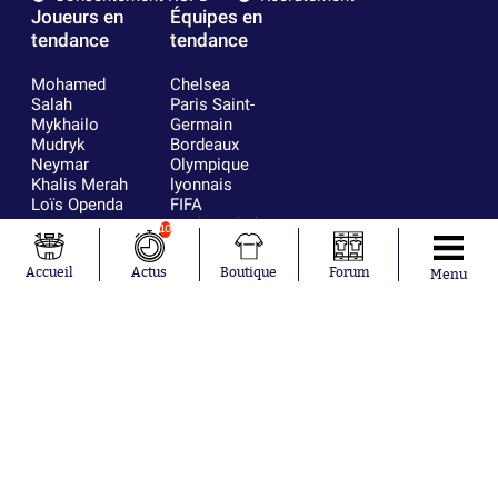
Joueurs en
Équipes en
tendance
tendance
Mohamed
Chelsea
Salah
Paris Saint-
Mykhailo
Germain
Mudryk
Bordeaux
Neymar
Olympique
Khalis Merah
lyonnais
Loïs Openda
FIFA
Moussa
Real Madrid
10
Niakhaté
RC Strasbourg
Nicolás
AC Milan
Accueil
Actus
Boutique
Forum
Menu
Tagliafico
France
Pavel Šulc
RC Lens
Josh Maja
Gauthier Hein