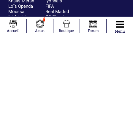
Khalis Merah
lyonnais
Loïs Openda
FIFA
Moussa
Real Madrid
Niakhaté
RC Strasbourg
2
Nicolás
AC Milan
Tagliafico
France
Accueil
Actus
Boutique
Forum
Menu
Pavel Šulc
RC Lens
Josh Maja
Gauthier Hein