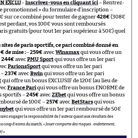
 EN EXCLU
–
Inscrivez-vous en cliquant ici
– Rentrez-
de promotionnel » du formulaire d’inscription –
0€ sur ce combiné pour tenter de gagner
428€
(308€
i est perdant, vos 100€ vous sont remboursés
is gratuits (pour tout 1er pari supérieur à 50€) quel
s sites de paris sportifs, ce pari combiné donné en
€ de mise :
–
259€
avec
Winamax
qui vous offre un
–
244€
avec
PMU Sport
qui vous offre un 1er pari
vec
ParionsSport
qui vous offre un 1er pari
 –
237€
avec
Bwin
qui vous offre un 1er pari
t
qui offre un bonus EXCLUSIF de 120€ (au lieu de
vec
France Pari
qui vous offre un bonus ENORME de
 sportifs –
245€
avec
ZEbet
qui vous offre un bonus
emboursé de 100€ –
257€
avec
BetStars
qui vous
nybet
qui vous offre un 1er pari remboursé de 50€
aurez engager la responsabilité de l’auteur quant aux résultats des
au coup d’envoi du match. «
Jouer comporte des risques : endettement,
é)
»