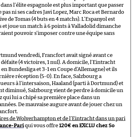
 dans l’élite espagnole est plus important que passer
 pas ni ses cadres Javi Lopez, Marc Roca et Bernardo
ive de Tomas (4 buts en 4 matchs). L’Espanyol est
 et joue un match à 6 points à Valladolid dimanche
vraient pouvoir s’imposer contre une équipe sans
rtmund vendredi, Francfort avait signé avant ce
éfaite (4 victoires, 1 nul). A domicile, l’Eintracht
 en Bundesliga et 3-1 en Coupe d’Allemagne) et ils
nière réception (5-0). En face, Salzbourg a
eurs à l’intersaison, Haaland (parti à Dortmund) et
nt diminué, Salzbourg vient de perdre à domicile un
 qui lui a chipé sa première place dans un
années. De mauvaise augure avant de jouer chez un
ancfort.
oires de Wolverhampton et de l’Eintracht dans un pari
ance-Pari
qui vous offre
120€ en EXCLU chez So