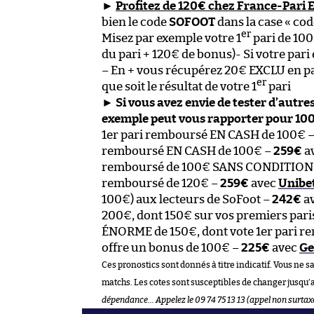
►
Profitez de 120€ chez France-Pari
bien le code
SOFOOT
dans la case « co
er
Misez par exemple votre 1
pari de 10
du pari + 120€ de bonus)- Si votre par
– En + vous récupérez 20€ EXCLU en par
er
que soit le résultat de votre 1
pari
►
Si vous avez envie de tester d’autre
exemple peut vous rapporter pour 100
1er pari remboursé EN CASH de 100€ 
remboursé EN CASH de 100€ –
259€
a
remboursé de 100€ SANS CONDITION
remboursé de 120€ –
259€
avec
Unibe
100€) aux lecteurs de SoFoot –
242€
a
200€, dont 150€ sur vos premiers paris
ÉNORME de 150€, dont vote 1er pari r
offre un bonus de 100€ –
225€
avec
Ge
Ces pronostics sont donnés à titre indicatif. Vous ne s
matchs. Les cotes sont susceptibles de changer jusqu’
dépendance… Appelez le 09 74 75 13 13 (appel non surtax