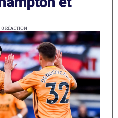
hampton et
0
RÉACTION