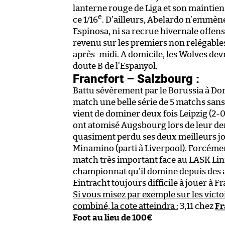
lanterne rouge de Liga et son maintien
e
ce 1/16
. D’ailleurs, Abelardo n’emmène
Espinosa, ni sa recrue hivernale offens
revenu sur les premiers non relégables
après-midi. A domicile, les Wolves de
doute B de l’Espanyol.
Francfort – Salzbourg :
Battu sévèrement par le Borussia à Do
match une belle série de 5 matchs sans d
vient de dominer deux fois Leipzig (2-0
ont atomisé Augsbourg lors de leur der
quasiment perdu ses deux meilleurs jou
Minamino (parti à Liverpool). Forcéme
match très important face au LASK Linz
championnat qu’il domine depuis des 
Eintracht toujours difficile à jouer à Fr
Si vous misez par exemple sur les vict
combiné, la cote atteindra :
3,11 chez
Fr
Foot au lieu de 100€