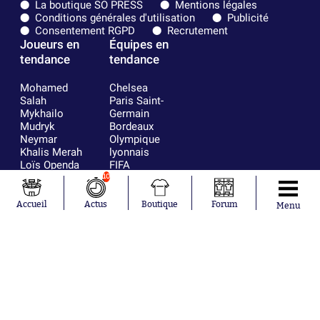
La boutique SO PRESS
Mentions légales
Conditions générales d'utilisation
Publicité
Consentement RGPD
Recrutement
Joueurs en
Équipes en
tendance
tendance
Mohamed
Chelsea
Salah
Paris Saint-
Mykhailo
Germain
Mudryk
Bordeaux
Neymar
Olympique
Khalis Merah
lyonnais
Loïs Openda
FIFA
Moussa
Real Madrid
10
Niakhaté
RC Strasbourg
Nicolás
AC Milan
Accueil
Actus
Boutique
Forum
Menu
Tagliafico
France
Pavel Šulc
RC Lens
Josh Maja
Gauthier Hein