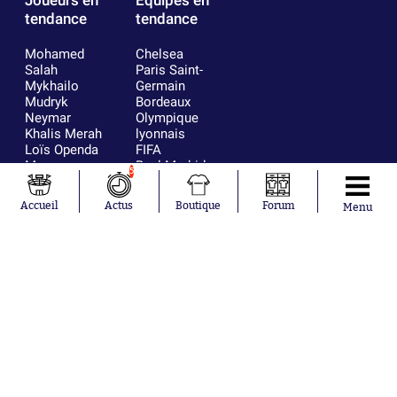
tendance
tendance
Mohamed
Chelsea
Salah
Paris Saint-
Mykhailo
Germain
Mudryk
Bordeaux
Neymar
Olympique
Khalis Merah
lyonnais
Loïs Openda
FIFA
Moussa
Real Madrid
5
Niakhaté
RC Strasbourg
Nicolás
AC Milan
Accueil
Actus
Boutique
Forum
Menu
Tagliafico
France
Pavel Šulc
RC Lens
Josh Maja
Gauthier Hein