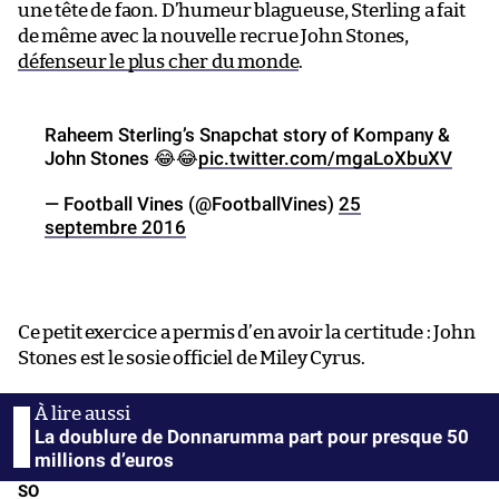
une tête de faon. D’humeur blagueuse, Sterling a fait
de même avec la nouvelle recrue John Stones,
défenseur le plus cher du monde
.
Raheem Sterling’s Snapchat story of Kompany &
John Stones 😂😂
pic.twitter.com/mgaLoXbuXV
— Football Vines (@FootballVines)
25
septembre 2016
Ce petit exercice a permis d’en avoir la certitude : John
Stones est le sosie officiel de Miley Cyrus.
La doublure de Donnarumma part pour presque 50
millions d’euros
SO