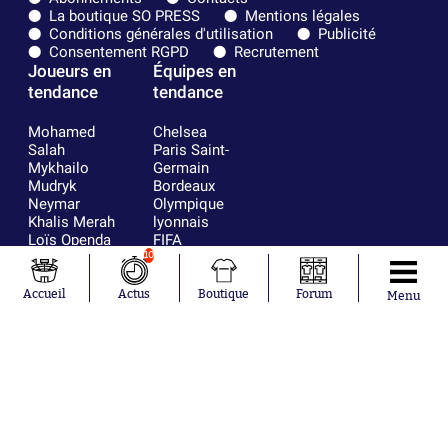
La boutique SO PRESS
Mentions légales
Conditions générales d'utilisation
Publicité
Consentement RGPD
Recrutement
Joueurs en
Équipes en
tendance
tendance
Mohamed
Chelsea
Salah
Paris Saint-
Mykhailo
Germain
Mudryk
Bordeaux
Neymar
Olympique
Khalis Merah
lyonnais
Loïs Openda
FIFA
Moussa
Real Madrid
10
Niakhaté
RC Strasbourg
Nicolás
AC Milan
Accueil
Actus
Boutique
Forum
Menu
Tagliafico
France
Pavel Šulc
RC Lens
Josh Maja
Gauthier Hein