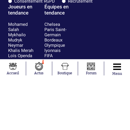
Consentement RGPD
Recrutement
Joueurs en
Équipes en
tendance
tendance
Mohamed
Chelsea
Salah
Paris Saint-
Mykhailo
Germain
Mudryk
Bordeaux
Neymar
Olympique
Khalis Merah
lyonnais
Loïs Openda
FIFA
Moussa
Real Madrid
5
Niakhaté
RC Strasbourg
Nicolás
AC Milan
Accueil
Actus
Boutique
Forum
Menu
Tagliafico
France
Pavel Šulc
RC Lens
Josh Maja
Gauthier Hein