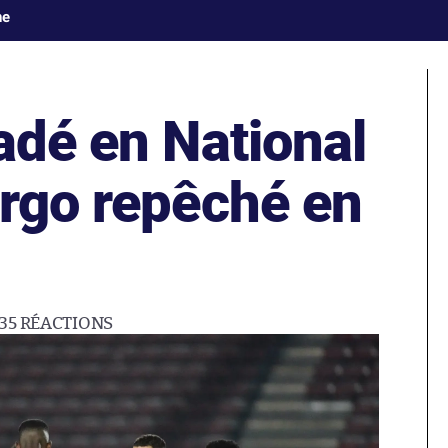
ne
adé en National
orgo repêché en
35
RÉACTIONS