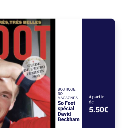
BOUTIQUE
SO -
à partir
MAGAZINES
So Foot
de
spécial
5.50€
David
Beckham