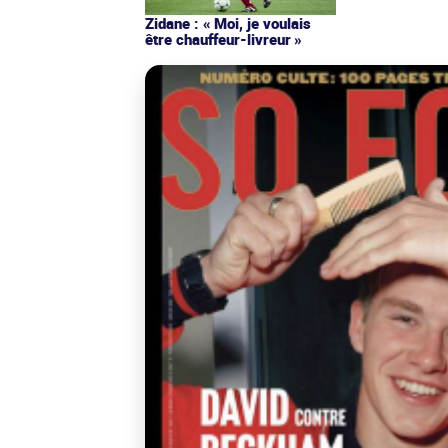
Zidane : « Moi, je voulais
être chauffeur-livreur »