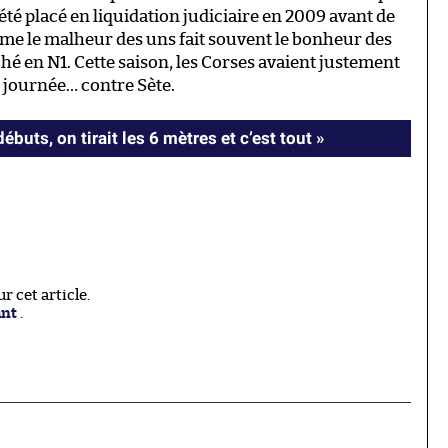
été placé en liquidation judiciaire en 2009 avant de
mme le malheur des uns fait souvent le bonheur des
hé en N1. Cette saison, les Corses avaient justement
 journée… contre Sète.
ébuts, on tirait les 6 mètres et c’est tout »
 cet article.
ant
.