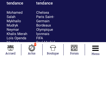
tendance
tendance
Mohamed
Chelsea
Salah
Paris Saint-
Mykhailo
Germain
Mudryk
Bordeaux
Neymar
Olympique
Khalis Merah
lyonnais
Loïs Openda
FIFA
Moussa
Real Madrid
10
Niakhaté
RC Strasbourg
Nicolás
AC Milan
Accueil
Actus
Boutique
Forum
Menu
Tagliafico
France
Pavel Šulc
RC Lens
Josh Maja
Gauthier Hein