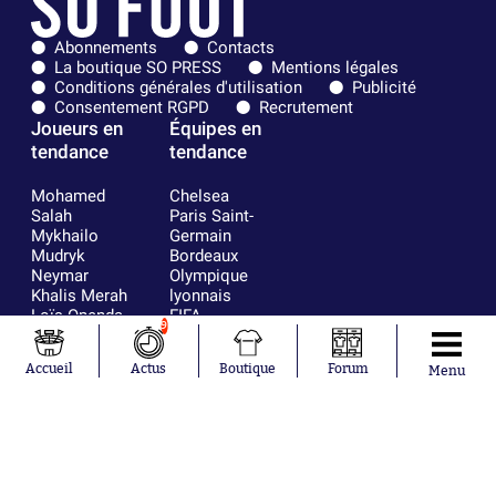
Abonnements
Contacts
La boutique SO PRESS
Mentions légales
Conditions générales d'utilisation
Publicité
Consentement RGPD
Recrutement
Joueurs en
Équipes en
tendance
tendance
Mohamed
Chelsea
Salah
Paris Saint-
Mykhailo
Germain
Mudryk
Bordeaux
Neymar
Olympique
Khalis Merah
lyonnais
Loïs Openda
FIFA
9
Moussa
Real Madrid
Niakhaté
RC Strasbourg
Accueil
Actus
Boutique
Forum
Menu
Nicolás
AC Milan
Tagliafico
France
Pavel Šulc
RC Lens
Josh Maja
Gauthier Hein