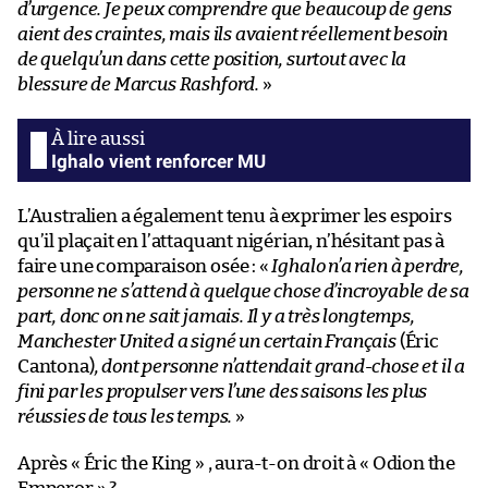
d’urgence. Je peux comprendre que beaucoup de gens
aient des craintes, mais ils avaient réellement besoin
de quelqu’un dans cette position, surtout avec la
blessure de Marcus Rashford.
»
Ighalo vient renforcer MU
L’Australien a également tenu à exprimer les espoirs
qu’il plaçait en l’attaquant nigérian, n’hésitant pas à
faire une comparaison osée : «
Ighalo n’a rien à perdre,
personne ne s’attend à quelque chose d’incroyable de sa
part, donc on ne sait jamais. Il y a très longtemps,
Manchester United a signé un certain Français
(Éric
Cantona)
, dont personne n’attendait grand-chose et il a
fini par les propulser vers l’une des saisons les plus
réussies de tous les temps.
»
Après « Éric the King » , aura-t-on droit à « Odion the