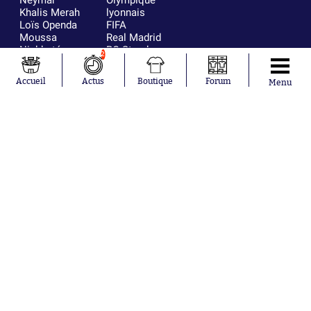
Neymar
Olympique
Khalis Merah
lyonnais
Loïs Openda
FIFA
Moussa
Real Madrid
Niakhaté
RC Strasbourg
2
Nicolás
AC Milan
Tagliafico
France
Accueil
Actus
Boutique
Forum
Menu
Pavel Šulc
RC Lens
Josh Maja
Gauthier Hein