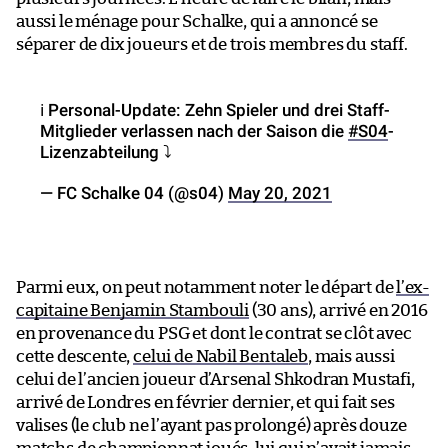
aussi le ménage pour Schalke, qui a annoncé se
séparer de dix joueurs et de trois membres du staff.
ℹ️ Personal-Update: Zehn Spieler und drei Staff-
Mitglieder verlassen nach der Saison die
#S04
-
Lizenzabteilung ⤵️
— FC Schalke 04 (@s04)
May 20, 2021
Parmi eux, on peut notamment noter le départ de
l’ex-
capitaine Benjamin Stambouli
(30 ans), arrivé en 2016
en provenance du PSG et dont le contrat se clôt avec
cette descente,
celui de Nabil Bentaleb
, mais aussi
celui de l’ancien joueur d’Arsenal Shkodran Mustafi,
arrivé de Londres en février dernier, et qui fait ses
valises (le club ne l’ayant pas prolongé) après douze