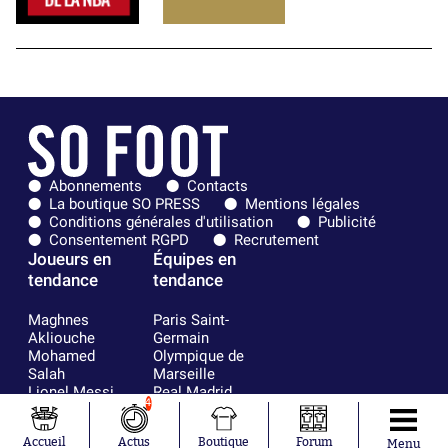
Abonnements
Contacts
La boutique SO PRESS
Mentions légales
Conditions générales d'utilisation
Publicité
Consentement RGPD
Recrutement
Joueurs en
Équipes en
tendance
tendance
Maghnes
Paris Saint-
Akliouche
Germain
Mohamed
Olympique de
Salah
Marseille
Lionel Messi
Real Madrid
4
Ferrán Torres
FIFA
Kilian Corredor
Olympique
Accueil
Actus
Boutique
Forum
Franco
lyonnais
Menu