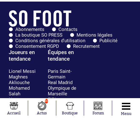
Abonnements
Contacts
La boutique SO PRESS
Mentions légales
Conditions générales d'utilisation
Publicité
Consentement RGPD
Recrutement
Joueurs en
Équipes en
tendance
tendance
Lionel Messi
Paris Saint-
Maghnes
Germain
Akliouche
Real Madrid
Mohamed
Olympique de
Salah
Marseille
Neymar
FIFA
10
Julián Álvarez
FC Barcelone
Ferrán Torres
Argentine
Accueil
Actus
Boutique
Forum
Menu
Kilian Corredor
Olympique
Franco
lyonnais
Mastantuono
AS Monaco
Orel Mangala
RC Strasbourg
Rio Mavuba
Trabzonspor