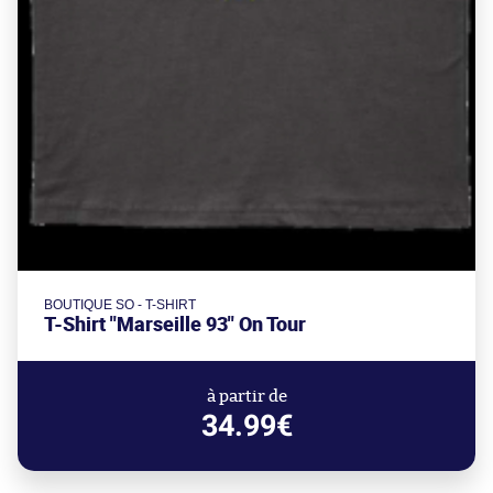
BOUTIQUE SO - T-SHIRT
T-Shirt "Marseille 93" On Tour
à partir de
34.99€