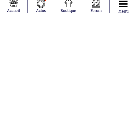
Loïs Openda
FIFA
Moussa
Real Madrid
Accueil
Actus
Boutique
Forum
Menu
Niakhaté
RC Strasbourg
Nicolás
AC Milan
Tagliafico
France
Pavel Šulc
RC Lens
Josh Maja
Gauthier Hein