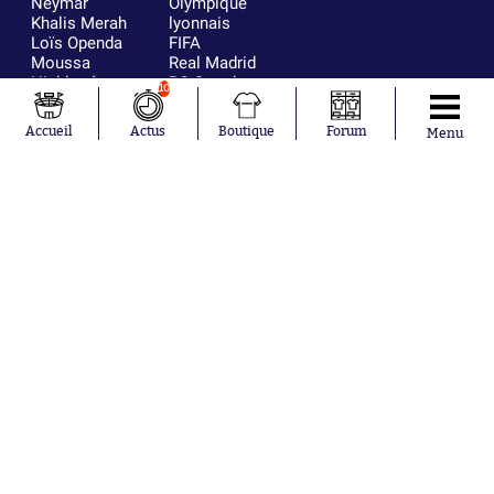
Neymar
Olympique
Khalis Merah
lyonnais
Loïs Openda
FIFA
Moussa
Real Madrid
Niakhaté
RC Strasbourg
10
Nicolás
AC Milan
Tagliafico
France
Accueil
Actus
Boutique
Forum
Menu
Pavel Šulc
RC Lens
Josh Maja
Gauthier Hein