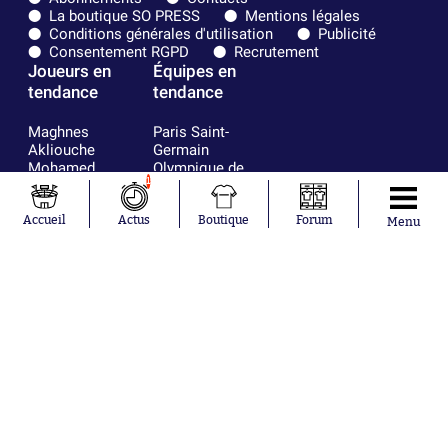
La boutique SO PRESS
Mentions légales
Conditions générales d'utilisation
Publicité
Consentement RGPD
Recrutement
Joueurs en
Équipes en
tendance
tendance
Maghnes
Paris Saint-
Akliouche
Germain
Mohamed
Olympique de
1
Salah
Marseille
Lionel Messi
Real Madrid
Ferrán Torres
FIFA
Accueil
Actus
Boutique
Forum
Menu
Kilian Corredor
Olympique
Franco
lyonnais
Mastantuono
AS Monaco
Orel Mangala
FC Barcelone
Rio Mavuba
Argentine
Rodri
RC Strasbourg
Mika Godts
Trabzonspor