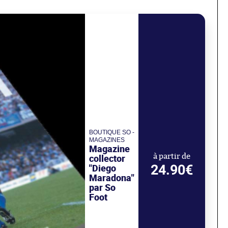
BOUTIQUE SO -
MAGAZINES
Magazine
collector
à partir de
24.90€
"Diego
Maradona"
par So
Foot