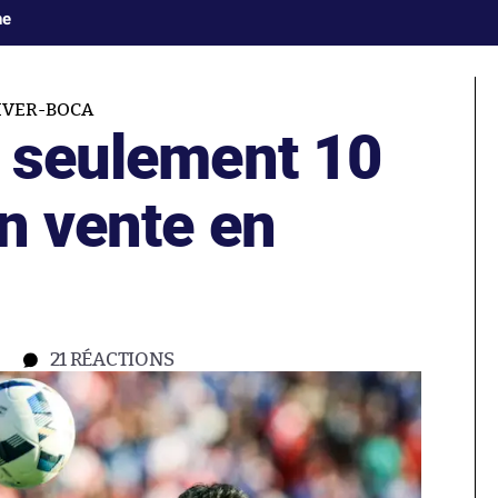
ne
IVER-BOCA
: seulement 10
en vente en
21
RÉACTIONS