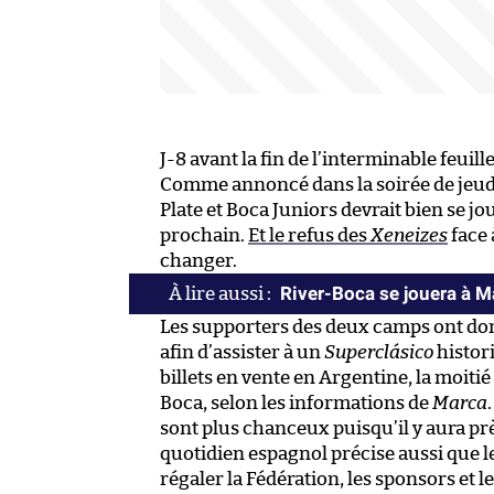
J-8 avant la fin de l’interminable feuill
Comme annoncé dans la soirée de jeudi,
Plate et Boca Juniors devrait bien se 
prochain.
Et le refus des
Xeneizes
face 
changer.
River-Boca se jouera à Ma
Les supporters des deux camps ont do
afin d’assister à un
Superclásico
histori
billets en vente en Argentine, la moitié
Boca, selon les informations de
Marca
sont plus chanceux puisqu’il y aura prè
quotidien espagnol précise aussi que l
régaler la Fédération, les sponsors et le