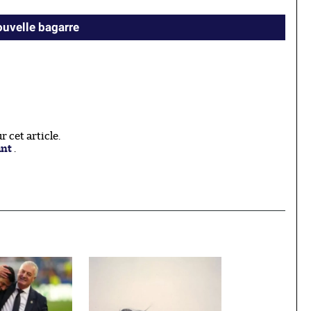
uvelle bagarre
 cet article.
ant
.