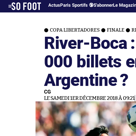
Actus
Paris Sportifs 🔞
S'abonner
Le Magazi
COPA LIBERTADORES
FINALE
R
River-Boca 
000 billets 
Argentine ?
CG
LE SAMEDI 1ER DÉCEMBRE 2018 À 09:21