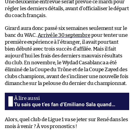
Une deuxième entrevue serait prévue ce mardi pour
régler les derniers détails, avant d’officialiser le départ
du coach français.
Girard aura donc passé six semaines seulement sur le
banc du WAC.
Arrivé le 30 septembre
pour tenter une
première expérience à l’étranger, il avait pourtant
bien débuté avec trois succès d’affilée. Mais il fait
aujourd’hui les frais des derniers mauvais résultats
du club. En novembre, le Wydad Casablanca a été
éliminé de la Coupe du Trône et de la Coupe Zayed des
clubs champions, avant de s’incliner une nouvelle fois
dimanche sur la pelouse du dernier du championnat.
Tu sais que t’es fan d’Emiliano Sala quand…
Alors, quel club de Ligue 1 va se jeter sur René dans les
mois à venir ? À vos pronostics !