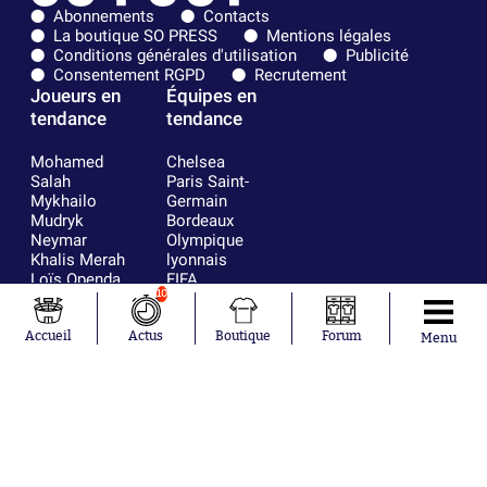
Abonnements
Contacts
La boutique SO PRESS
Mentions légales
Conditions générales d'utilisation
Publicité
Consentement RGPD
Recrutement
Joueurs en
Équipes en
tendance
tendance
Mohamed
Chelsea
Salah
Paris Saint-
Mykhailo
Germain
Mudryk
Bordeaux
Neymar
Olympique
Khalis Merah
lyonnais
Loïs Openda
FIFA
10
Moussa
Real Madrid
Niakhaté
RC Strasbourg
Nicolás
AC Milan
Accueil
Actus
Boutique
Forum
Menu
Tagliafico
France
Pavel Šulc
RC Lens
Josh Maja
Gauthier Hein