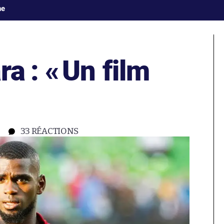
ne
a : «
Un film
33
RÉACTIONS