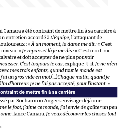
i Camara a été contraint de mettre fin à sa carrière à
un entretien accordé à
L’Équipe
, l’attaquant de
ouloureux : «
À un moment, la dame me dit :
« C’est
t niveau. »
Je repars et là je me dis :
« C’est mort. » »
calvaire et doit accepter de ne plus pouvoir
encaisser. C’est toujours le cas
, explique-t-il.
Je ne m’en
vec mes trois enfants, quand tout le monde est
j’ai un gros vide en moi.
(…)
Chaque matin, quand je
ilm d’horreur. Je ne l’ai pas accepté, pour l’instant
. »
traint de mettre fin à sa carrière
passé par Sochaux ou Angers envisage déjà une
ime le foot, j’aime ce monde, j’ai envie de goûter un peu
sionne
, lance Camara.
Je veux découvrir les choses tout
e.