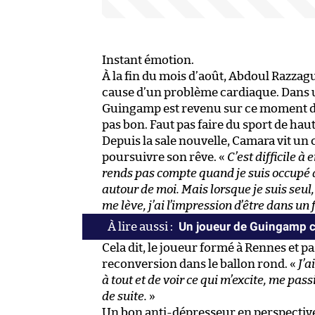
Instant émotion.
À la fin du mois d’août, Abdoul Razzagu
cause d’un problème cardiaque. Dans 
Guingamp est revenu sur ce moment d
pas bon. Faut pas faire du sport de hau
Depuis la sale nouvelle, Camara vit un 
poursuivre son rêve. «
C’est difficile à 
rends pas compte quand je suis occupé a
autour de moi. Mais lorsque je suis seul, 
me lève, j’ai l’impression d’être dans un f
Un joueur de Guingamp con
Cela dit, le joueur formé à Rennes et 
reconversion dans le ballon rond. «
J’a
à tout et de voir ce qui m’excite, me pas
de suite.
»
Un bon anti-dépresseur en perspectiv