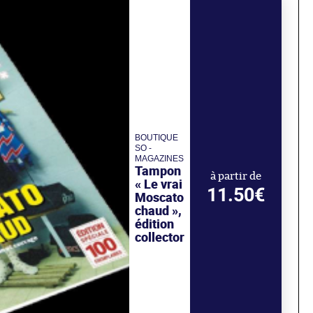
BOUTIQUE
SO -
MAGAZINES
Tampon
à partir de
« Le vrai
11.50€
Moscato
chaud »,
édition
collector