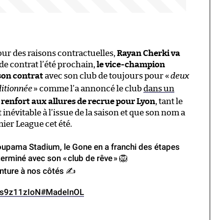
ur des raisons contractuelles,
Rayan Cherki va
n de contrat l’été prochain,
le vice-champion
 son contrat
avec son club de toujours pour «
deux
ditionnée
» comme l’a annoncé le club
dans un
renfort aux allures de recrue pour Lyon
, tant le
 inévitable à l’issue de la saison et que son nom a
ier League cet été.
upama Stadium, le Gone en a franchi des étapes
 terminé avec son «
club de rêve
» 🦁
nture à nos côtés ✍
/Ns9z11zIoN
#MadeInOL