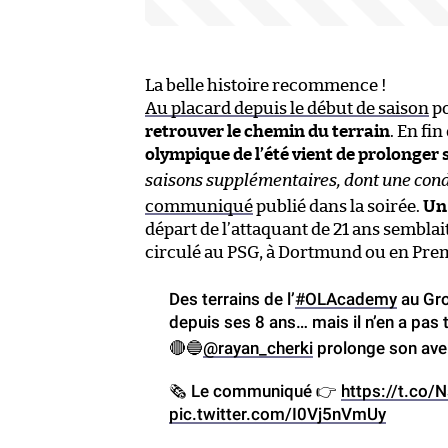
La belle histoire recommence !
Au placard depuis le début de saison
po
retrouver le chemin du terrain
. En fi
olympique de l’été vient de prolonger
saisons supplémentaires, dont une con
communiqué
publié dans la soirée.
Un 
départ de l’attaquant de 21 ans semblait
circulé au PSG, à Dortmund ou en Prem
Des terrains de l’
#OLAcademy
au Gro
depuis ses 8 ans… mais il n’en a pas
🔴🔵
@rayan_cherki
prolonge son ave
🗞 Le communiqué 👉
https://t.co
pic.twitter.com/I0Vj5nVmUy