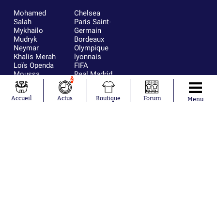
Mohamed
Chelsea
Salah
Paris Saint-
Mykhailo
Germain
Mudryk
Bordeaux
Neymar
Olympique
Khalis Merah
lyonnais
Loïs Openda
FIFA
Moussa
Real Madrid
2
Niakhaté
RC Strasbourg
Nicolás
AC Milan
Accueil
Actus
Boutique
Forum
Tagliafico
France
Menu
Pavel Šulc
RC Lens
Josh Maja
Gauthier Hein