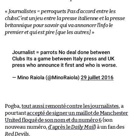
«
Journalistes = perroquets Pas d’accord entre les
clubsC’est un jeu entre la presse italienne et la presse
britannique pour savoir qui va annoncer l’info le
premier et qui est pire [que les autres]
»
Journalist = parrots No deal done between
Clubs Its a game between Italy press and UK
press who announce it first and who is worse.
— Mino Raiola (@MinoRaiola)
29 juillet 2016
Pogba,
tout aussi remonté contre les journalistes
, a
pourtant
accepté de signer un maillot de Manchester
United floqué de son nom et du numéro 6
(son
nouveau numéro,
d’après le
Daily Mail
) à un fan des
Red Devils
.