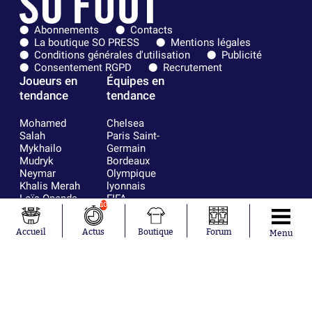
Abonnements
Contacts
La boutique SO PRESS
Mentions légales
Conditions générales d'utilisation
Publicité
Consentement RGPD
Recrutement
Joueurs en
Équipes en
tendance
tendance
Mohamed
Chelsea
Salah
Paris Saint-
Mykhailo
Germain
Mudryk
Bordeaux
Neymar
Olympique
Khalis Merah
lyonnais
Loïs Openda
FIFA
10
Moussa
Real Madrid
Niakhaté
RC Strasbourg
Accueil
Actus
Boutique
Forum
Menu
Nicolás
AC Milan
Tagliafico
France
Pavel Šulc
RC Lens
Josh Maja
Gauthier Hein