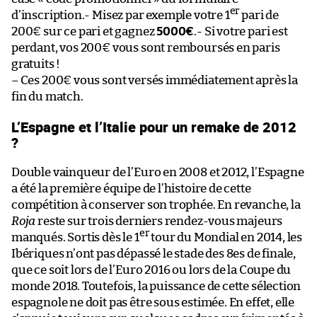
er
d’inscription.- Misez par exemple votre 1
pari de
200€ sur ce pari et gagnez
5000€
.- Si votre pari est
perdant, vos 200€ vous sont remboursés en paris
gratuits !
– Ces 200€ vous sont versés immédiatement après la
fin du match.
L’Espagne et l’Italie pour un remake de 2012
?
Double vainqueur de l’Euro en 2008 et 2012, l’Espagne
a été la première équipe de l’histoire de cette
compétition à conserver son trophée. En revanche, la
Roja
reste sur trois derniers rendez-vous majeurs
er
manqués. Sortis dès le 1
tour du Mondial en 2014, les
Ibériques n’ont pas dépassé le stade des 8es de finale,
que ce soit lors de l’Euro 2016 ou lors de la Coupe du
monde 2018. Toutefois, la puissance de cette sélection
espagnole ne doit pas être sous estimée. En effet, elle