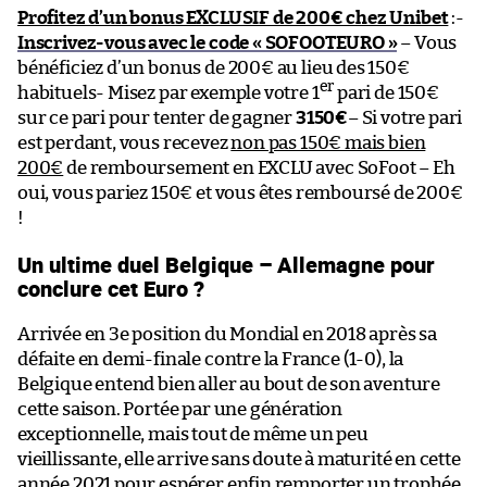
Profitez d’un bonus EXCLUSIF de 200€ chez Unibet
:-
Inscrivez-vous avec le code « SOFOOTEURO »
– Vous
bénéficiez d’un bonus de 200€ au lieu des 150€
er
habituels- Misez par exemple votre 1
pari de 150€
sur ce pari pour tenter de gagner
3150€
– Si votre pari
est perdant, vous recevez
non pas 150€ mais bien
200€
de remboursement en EXCLU avec SoFoot – Eh
oui, vous pariez 150€ et vous êtes remboursé de 200€
!
Un ultime duel Belgique – Allemagne pour
conclure cet Euro ?
Arrivée en 3e position du Mondial en 2018 après sa
défaite en demi-finale contre la France (1-0), la
Belgique entend bien aller au bout de son aventure
cette saison. Portée par une génération
exceptionnelle, mais tout de même un peu
vieillissante, elle arrive sans doute à maturité en cette
année 2021 pour espérer enfin remporter un trophée