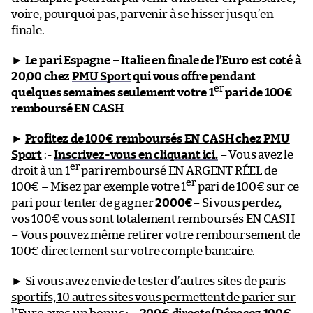
voire, pourquoi pas, parvenir à se hisser jusqu’en
finale.
►
Le pari Espagne – Italie en finale de l’Euro est coté à
20,00 chez
PMU Sport
qui vous offre pendant
er
quelques semaines seulement votre 1
pari de 100€
remboursé EN CASH
►
Profitez de 100€ remboursés EN CASH chez PMU
Sport
:-
Inscrivez-vous en cliquant ici.
– Vous avez le
er
droit à un 1
pari remboursé EN ARGENT RÉEL de
er
100€ – Misez par exemple votre 1
pari de 100€ sur ce
pari pour tenter de gagner
2000€
– Si vous perdez,
vos 100€ vous sont totalement remboursés EN CASH
–
Vous pouvez même retirer votre remboursement de
100€ directement sur votre compte bancaire.
►
Si vous avez envie de tester d’autres sites de paris
sportifs, 10 autres sites vous permettent de parier sur