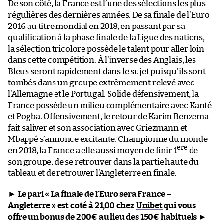
De son côté, la France est l’une des sélections les plus
régulières des dernières années. De sa finale de l’Euro
2016 au titre mondial en 2018, en passant par sa
qualification à la phase finale de la Ligue des nations,
la sélection tricolore possède le talent pour aller loin
dans cette compétition. À l’inverse des Anglais, les
Bleus seront rapidement dans le sujet puisqu’ils sont
tombés dans un groupe extrêmement relevé avec
l’Allemagne et le Portugal. Solide défensivement, la
France possède un milieu complémentaire avec Kanté
et Pogba. Offensivement, le retour de Karim Benzema
fait saliver et son association avec Griezmann et
Mbappé s’annonce excitante. Championne du monde
ere
en 2018, la France a elle aussi moyen de finir 1
de
son groupe, de se retrouver dans la partie haute du
tableau et de retrouver l’Angleterre en finale.
►
Le pari « La finale de l’Euro sera France –
Angleterre » est coté à 21,00 chez
Unibet
qui vous
offre un bonus de 200€ au lieu des 150€ habituels
►