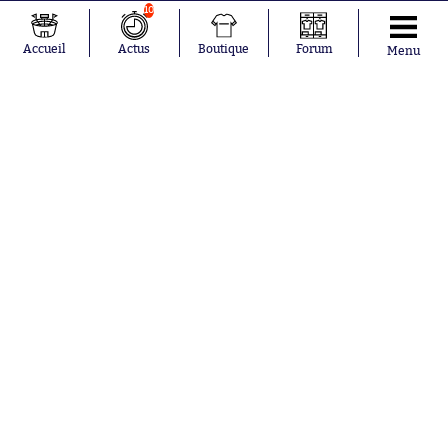
10
BOUTIQUE SO - T-SHIRT
Accueil
Actus
Boutique
Forum
Menu
T-Shirt "France 98" On Tour
à partir de
34.99€
Abonnements
Contacts
La boutique SO PRESS
Mentions légales
Conditions générales d'utilisation
Publicité
Consentement RGPD
Recrutement