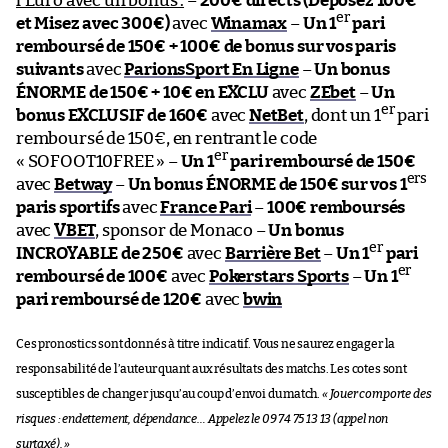
l’Euro avec un bonus :
–
200€ directs (Déposez 100€
er
et Misez avec 300€)
avec
Winamax
–
Un 1
pari
remboursé de 150€ + 100€ de bonus sur vos paris
suivants
avec
ParionsSport En Ligne
–
Un bonus
ÉNORME de 150€ + 10€ en EXCLU
avec
ZEbet
–
Un
er
bonus EXCLUSIF de 160€
avec
NetBet
, dont un 1
pari
remboursé de 150€, en rentrant le code
er
« SOFOOT10FREE » –
Un 1
pari remboursé de 150€
ers
avec
Betway
–
Un bonus ÉNORME de 150€ sur vos 1
paris sportifs
avec
France Pari
–
100€ remboursés
avec
VBET
, sponsor de Monaco –
Un bonus
er
INCROYABLE de 250€
avec
Barrière Bet
–
Un 1
pari
er
remboursé de 100€
avec
Pokerstars Sports
–
Un 1
pari remboursé de 120€
avec
bwin
Ces pronostics sont donnés à titre indicatif. Vous ne saurez engager la
responsabilité de l’auteur quant aux résultats des matchs. Les cotes sont
susceptibles de changer jusqu’au coup d’envoi du match.
« Jouer comporte des
risques : endettement, dépendance… Appelez le 09 74 75 13 13 (appel non
surtaxé). »