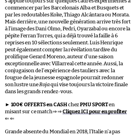
s’appuie toujours sur quelques cadres expérimentés à
commencer par les Barcelonais Alba et Busquets et
par les redoutables Koke, Thiago Alcántara ou Morata.
Mais derrière, une nouvelle génération arrive très fort
à l’image des Dani Olmo, Pedri, Oyarzabal ou encore la
pépite Ferran Torres, qui a déjà trouvé la faille à 6
reprises en 10 sélections seulement. Luis Henrique
peut également compter la révélation tardive du
prolifique Gerard Moreno, auteur d’une saison
exceptionnelle avec Villarreal cette année. Aussi, la
conjugaison de l’expérience des tauliers avec la
fougue de la jeunesse espagnole pourrait redonner
son lustre une
Roja
qui vise toujours la victoire finale
dans les grands rendez-vous.
►
100€ OFFERTS en CASH
chez
PMU SPORT
en
misant sur ce match⇒ ⇒
Cliquez ICI pour en profiter
⇐ ⇐
Grande absente du Mondial en 2018, l’Italie n’a pas