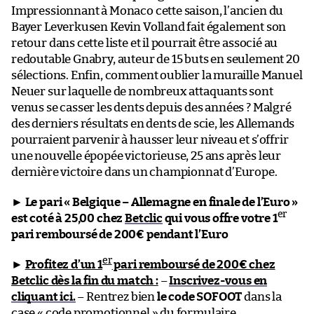
Impressionnant à Monaco cette saison, l’ancien du
Bayer Leverkusen Kevin Volland fait également son
retour dans cette liste et il pourrait être associé au
redoutable Gnabry, auteur de 15 buts en seulement 20
sélections. Enfin, comment oublier la muraille Manuel
Neuer sur laquelle de nombreux attaquants sont
venus se casser les dents depuis des années ? Malgré
des derniers résultats en dents de scie, les Allemands
pourraient parvenir à hausser leur niveau et s’offrir
une nouvelle épopée victorieuse, 25 ans après leur
dernière victoire dans un championnat d’Europe.
►
Le pari « Belgique – Allemagne en finale de l’Euro »
er
est coté à 25,00 chez
Betclic
qui vous offre votre 1
pari remboursé de 200€ pendant l’Euro
er
►
Profitez d’un 1
pari remboursé de 200€ chez
Betclic dès la fin du match :
–
Inscrivez-vous en
cliquant ici.
– Rentrez bien
le code SOFOOT
dans la
case « code promotionnel » du formulaire