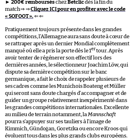
►
200€ remboursés
chez
Betclic
dès la fin du
match⇒ ⇒
Cliquez ICI pour en profiter avec le code
« SOFOOT ».
⇐ ⇐
Pratiquement toujours présente dans les grandes
compétitions, l’Allemagne aura sans doute à cœur de
se rattraper après un dernier Mondial complètement
er
manqué où elle a pris la porte dès le 1
tour. Après
avoir tenter de régénerer son effectif lors des
dernières années, le sélectionneur Joachim Löw, qui
dispute sa dernière compétition sur le banc
germanique, a fait le choix de rappeler plusieurs de
ses cadres comme les Munichois Boateng et Müller
qui seront sans doute chargés d’accompagner et de
guider un groupe relativement inexpérimenté dans
les grandes compétitions internationales. Excellente
au milieu de terrain notamment, la
Mannschaft
pourra s’appuyer sur ses tauliers à l’image de
Kimmich, Gündoğan, Goretzka ou encore Kroos qui
évoluent tous dans les plus grands clubs européens.