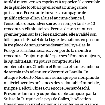
tardé à retrouver ses esprits et à rappeler à l’ensemble
de la planète football qu’elle restait une grande
puissance. Ecœurante lors de sa campagne de
qualifications, elle n’a laissé aucune chance à
l’ensemble de ses adversaires en remportant ses 10
rencontres éliminatoires. Preuve de son retour au
premier plan sur la scène nationale, elle a validé son
billet pour le Final 4 de la Ligue des nations en prenant
la 1re place de son groupe devant les Pays-Bas, la
Pologne et la Bosnie sans avoir perdu la moindre
rencontre. Toujours guidée par ses éléments majeurs,
la
Squadra Azzurra
pourra compter sur les
emblématiques Chiellini et Bonucci et sur les milieux
de terrain très talentueux Verratti et Barella. En
attaque, Roberto Mancini ne manque pas non plus de
matériel avec les présences des redoutable Immobile,
Insigne, Belloti, Chiesa ou encore Bernardeschi.
Présente dans un groupe abordable composé par la
Suisse, la Turquie et le pays de Galles, la sélection
transalpine pourrait parvenir à monter en puissance,