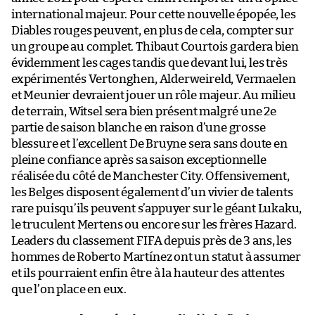
international majeur. Pour cette nouvelle épopée, les
Diables rouges peuvent, en plus de cela, compter sur
un groupe au complet. Thibaut Courtois gardera bien
évidemment les cages tandis que devant lui, les très
expérimentés Vertonghen, Alderweireld, Vermaelen
et Meunier devraient jouer un rôle majeur. Au milieu
de terrain, Witsel sera bien présent malgré une 2e
partie de saison blanche en raison d’une grosse
blessure et l’excellent De Bruyne sera sans doute en
pleine confiance après sa saison exceptionnelle
réalisée du côté de Manchester City. Offensivement,
les Belges disposent également d’un vivier de talents
rare puisqu’ils peuvent s’appuyer sur le géant Lukaku,
le truculent Mertens ou encore sur les frères Hazard.
Leaders du classement FIFA depuis près de 3 ans, les
hommes de Roberto Martínez ont un statut à assumer
et ils pourraient enfin être à la hauteur des attentes
que l’on place en eux.