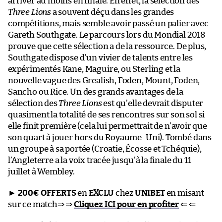
arriver au moins en finale. En effet, la sélection des
Three Lions
a souvent déçu dans les grandes
compétitions, mais semble avoir passé un palier avec
Gareth Southgate. Le parcours lors du Mondial 2018
prouve que cette sélection a de la ressource. De plus,
Southgate dispose d’un vivier de talents entre les
expérimentés Kane, Maguire, ou Sterling et la
nouvelle vague des Grealish, Foden, Mount, Foden,
Sancho ou Rice. Un des grands avantages de la
sélection des
Three Lions
est qu’elle devrait disputer
quasiment la totalité de ses rencontres sur son sol si
elle finit première (cela lui permettrait de n’avoir que
son quart à jouer hors du Royaume-Uni). Tombé dans
un groupe à sa portée (Croatie, Écosse et Tchéquie),
l’Angleterre a la voix tracée jusqu’à la finale du 11
juillet à Wembley.
►
200€ OFFERTS
en
EXCLU
chez
UNIBET
en misant
sur ce match⇒ ⇒
Cliquez ICI pour en profiter
⇐ ⇐