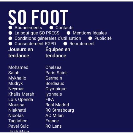
Abonnements
Contacts
La boutique SO PRESS
Mentions légales
Conditions générales d'utilisation
Publicité
Consentement RGPD
Recrutement
Joueurs en
Équipes en
tendance
tendance
Mohamed
Chelsea
Salah
Paris Saint-
Mykhailo
Germain
Mudryk
Bordeaux
Neymar
Olympique
Khalis Merah
lyonnais
Loïs Openda
FIFA
Moussa
Real Madrid
Niakhaté
RC Strasbourg
Nicolás
AC Milan
Tagliafico
France
Pavel Šulc
RC Lens
Josh Maja