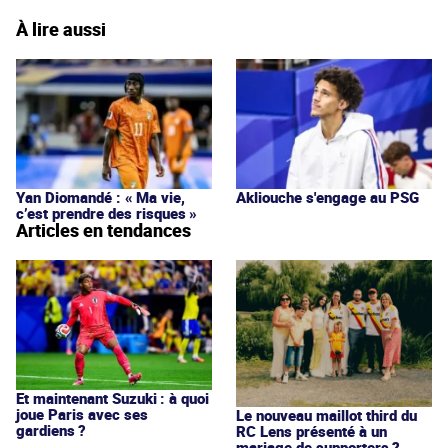
À lire aussi
Yan Diomandé : « Ma vie,
Akliouche s'engage au PSG
c’est prendre des risques »
Articles en tendances
Et maintenant Suzuki : à quoi
joue Paris avec ses
Le nouveau maillot third du
gardiens ?
RC Lens présenté à un
mariage de supporters ?