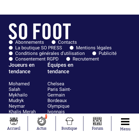
Abonnements
Contacts
La boutique SO PRESS
Mentions légales
Conditions générales d'utilisation
Publicité
Consentement RGPD
Recrutement
Joueurs en
Équipes en
tendance
tendance
Mohamed
Chelsea
Salah
Paris Saint-
Mykhailo
Germain
Mudryk
Bordeaux
Neymar
Olympique
Khalis Merah
lyonnais
Loïs Openda
FIFA
2
Moussa
Real Madrid
Niakhaté
RC Strasbourg
Accueil
Actus
Boutique
Forum
Menu
Nicolás
AC Milan