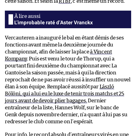
cette saison. Et selon la
RTBF
, c’est même un record.
L’improbable raté d’Aster Vranckx
Vercauteren a inauguré le bal en étant démis de ses
fonctions avant même la deuxième journée du
championnat, afin de laisser la place
à Vincent
Kompany
. Puis est venu le tour de Thorup, qui a
pourtant fini deuxième du championnat avec La
Gantoise la saison passée, mais à qui la direction
reprochait de ne pas avoir réussi à insuffler un nouvel
élan à son équipe. Remplacé aussitôt par
László
Bölöni, qui a lui eu le luxe de tenir trois matchs et 25
jours avant de devoir plier bagages.
Dernier
entraîneur de la liste, Hannes Wolf, sur le banc de
Genk depuis novembre dernier, n’a quant à lui pas su
redresser le club comme on l’espérait.
Pour info, le record absolu d’entraîneurs virés en une