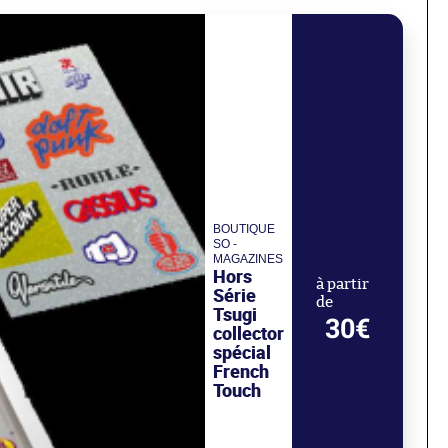
BOUTIQUE
SO -
MAGAZINES
Hors
à partir
Série
de
Tsugi
30€
collector
spécial
French
Touch