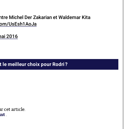
ntre Michel Der Zakarian et Waldemar Kita
r.com/UsEsh1AoJa
mai 2016
t le meilleur choix pour Rodri ?
 cet article.
ant
.