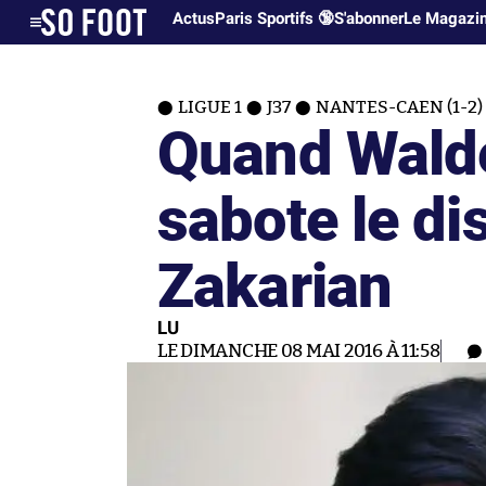
Actus
Paris Sportifs 🔞
S'abonner
Le Magazi
LIGUE 1
J37
NANTES-CAEN (1-2)
Quand Wald
sabote le di
Zakarian
LU
LE DIMANCHE 08 MAI 2016 À 11:58