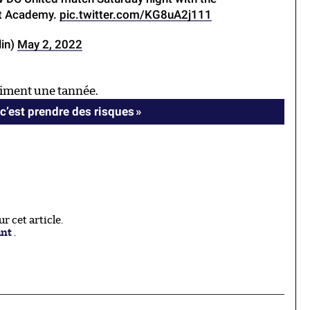
nt Academy.
pic.twitter.com/KG8uA2j111
lin)
May 2, 2022
raiment une tannée.
c’est prendre des risques »
 cet article.
ant
.