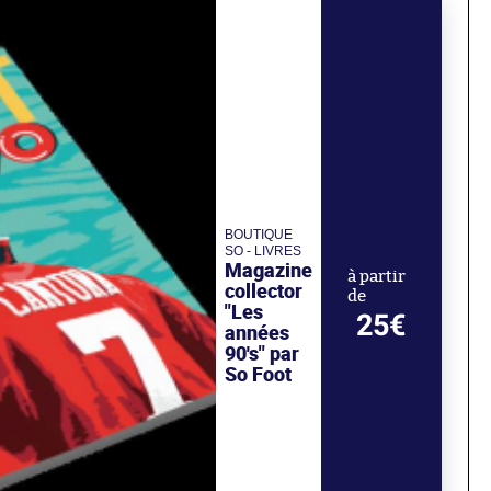
BOUTIQUE
SO - LIVRES
Magazine
à partir
collector
de
"Les
25€
années
90's" par
So Foot