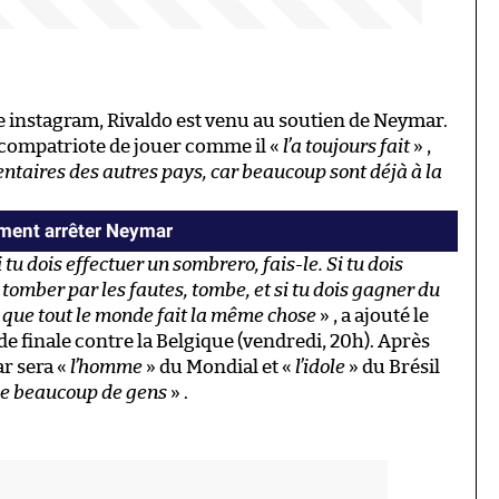
 instagram, Rivaldo est venu au soutien de Neymar.
 compatriote de jouer comme il «
l’a toujours fait
» ,
taires des autres pays, car beaucoup sont déjà à la
ment arrêter Neymar
Si tu dois effectuer un sombrero, fais-le. Si tu dois
 tomber par les fautes, tombe, et si tu dois gagner du
ce que tout le monde fait la même chose
» , a ajouté le
de finale contre la Belgique (vendredi, 20h). Après
r sera «
l’homme
» du Mondial et «
l’idole
» du Brésil
e beaucoup de gens
» .