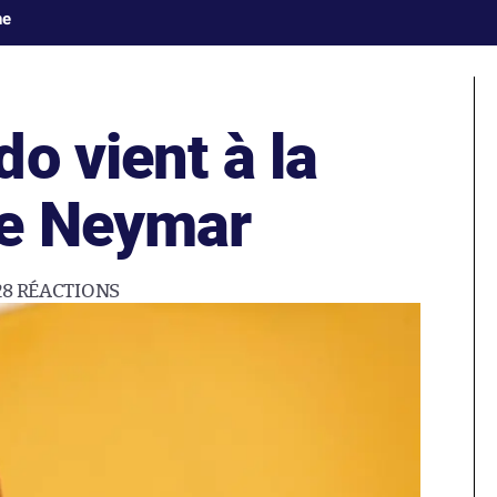
ne
o vient à la
de Neymar
28
RÉACTIONS