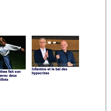
Infantino et le bal des
ithea fait son
hypocrites
 avec deux
llots