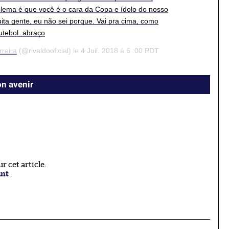
ema é que você é o cara da Copa e ídolo do nosso
ita gente, eu não sei porque. Vai pra cima, como
utebol. abraço
rreira
(@rivaldooficial) le 4 Juil. 2018 à 6 :00 PDT
n avenir
 cet article.
ant
.