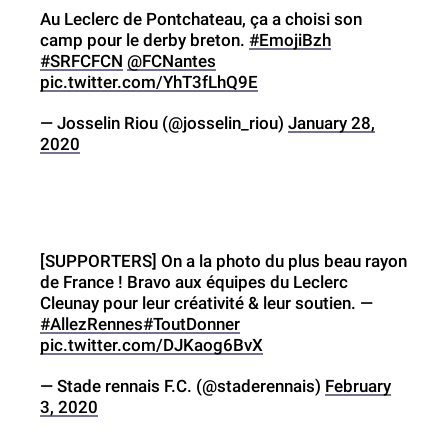
Au Leclerc de Pontchateau, ça a choisi son
camp pour le derby breton.
#EmojiBzh
#SRFCFCN
@FCNantes
pic.twitter.com/YhT3fLhQ9E
— Josselin Riou (@josselin_riou)
January 28,
2020
[SUPPORTERS] On a la photo du plus beau rayon
de France ! Bravo aux équipes du Leclerc
Cleunay pour leur créativité & leur soutien. —
#AllezRennes
#ToutDonner
pic.twitter.com/DJKaog6BvX
— Stade rennais F.C. (@staderennais)
February
3, 2020