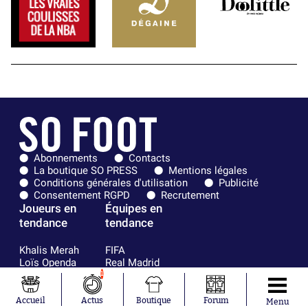
Abonnements
Contacts
La boutique SO PRESS
Mentions légales
Conditions générales d'utilisation
Publicité
Consentement RGPD
Recrutement
Joueurs en
Équipes en
tendance
tendance
Khalis Merah
FIFA
Loïs Openda
Real Madrid
Moussa
Bordeaux
1
Niakhaté
France
Nicolás
Chelsea
Accueil
Actus
Boutique
Forum
Menu