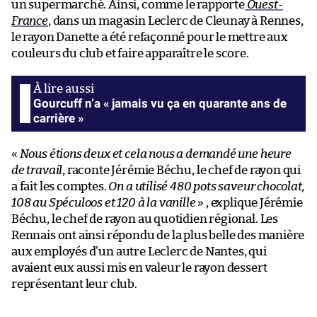
un supermarché. Ainsi, comme le rapporte
Ouest-
France
, dans un magasin Leclerc de Cleunay à Rennes,
le rayon Danette a été refaçonné pour le mettre aux
couleurs du club et faire apparaître le score.
Gourcuff n’a « jamais vu ça en quarante ans de
carrière »
«
Nous étions deux et cela nous a demandé une heure
de travail
, raconte Jérémie Béchu, le chef de rayon qui
a fait les comptes.
On a utilisé 480 pots saveur chocolat,
108 au Spéculoos et 120 à la vanille
» , explique Jérémie
Béchu, le chef de rayon au quotidien régional. Les
Rennais ont ainsi répondu de la plus belle des manière
aux employés d’un autre Leclerc de Nantes, qui
avaient eux aussi mis en valeur le rayon dessert
représentant leur club.