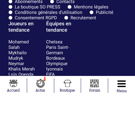
Abonnements
Contacts
La boutique SO PRESS
Mentions légales
Conditions générales d'utilisation
Publicité
Consentement RGPD
Recrutement
Joueurs en
Équipes en
tendance
tendance
Mohamed
Chelsea
Salah
Paris Saint-
Mykhailo
Germain
Mudryk
Bordeaux
Neymar
Olympique
Khalis Merah
lyonnais
Loïs Openda
FIFA
0
Moussa
Real Madrid
Niakhaté
RC Strasbourg
Nicolás
AC Milan
Accueil
Actus
Boutique
Forum
Menu
Tagliafico
France
Pavel Šulc
RC Lens
Josh Maja
Gauthier Hein