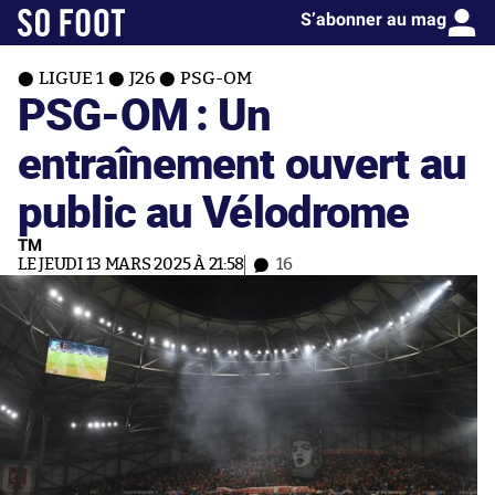
S’abonner au mag
LIGUE 1
J26
PSG-OM
PSG-OM : Un
entraînement ouvert au
public au Vélodrome
TM
LE JEUDI 13 MARS 2025 À 21:58
16