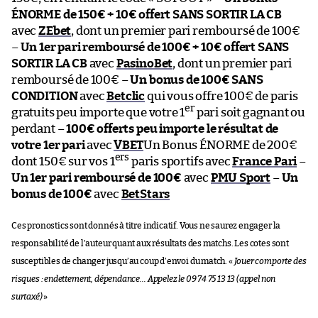
ÉNORME de 150€ + 10€ offert SANS SORTIR LA CB
avec
ZEbet
, dont un premier pari remboursé de 100€
–
Un 1er pari remboursé de 100€ + 10€ offert SANS
SORTIR LA CB
avec
PasinoBet
, dont un premier pari
remboursé de 100€ –
Un bonus de 100€ SANS
CONDITION
avec
Betclic
qui vous offre 100€ de paris
er
gratuits peu importe que votre 1
pari soit gagnant ou
perdant –
100€ offerts peu importe le résultat de
votre 1er pari
avec
VBET
Un Bonus ÉNORME de 200€
ers
dont 150€ sur vos 1
paris sportifs avec
France Pari
–
Un 1er pari remboursé de 100€
avec
PMU Sport
–
Un
bonus de 100€
avec
BetStars
Ces pronostics sont donnés à titre indicatif. Vous ne saurez engager la
responsabilité de l’auteur quant aux résultats des matchs. Les cotes sont
susceptibles de changer jusqu’au coup d’envoi du match. «
Jouer comporte des
risques : endettement, dépendance… Appelez le 09 74 75 13 13 (appel non
surtaxé)
»