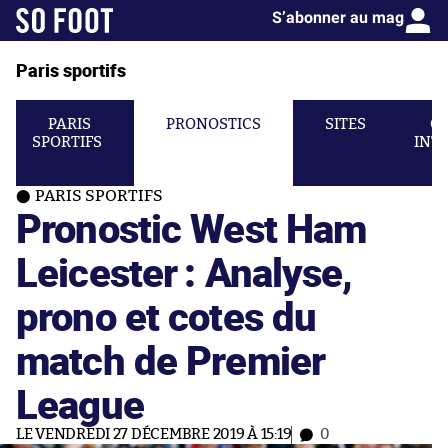
S’abonner au mag
Paris sportifs
PARIS
PRONOSTICS
SITES
C
SPORTIFS
INT
PARIS SPORTIFS
Pronostic West Ham
Leicester : Analyse,
prono et cotes du
match de Premier
League
LE VENDREDI 27 DÉCEMBRE 2019 À 15:19
0