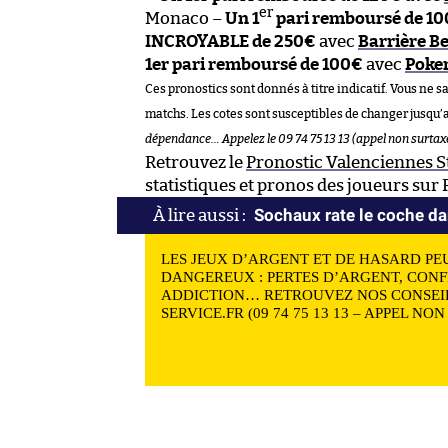
er
Monaco –
Un 1
pari remboursé de 10
INCROYABLE de 250€
avec
Barrière Be
1er pari remboursé de 100€
avec
Poker
Ces pronostics sont donnés à titre indicatif. Vous ne s
matchs. Les cotes sont susceptibles de changer jusqu’
dépendance… Appelez le 09 74 75 13 13 (appel non surtaxé
Retrouvez le
Pronostic Valenciennes 
statistiques et pronos des joueurs sur
Sochaux rate le coche da
LES JEUX D’ARGENT ET DE HASARD PE
DANGEREUX : PERTES D’ARGENT, CONF
ADDICTION… RETROUVEZ NOS CONSEIL
SERVICE.FR (09 74 75 13 13 – APPEL NO