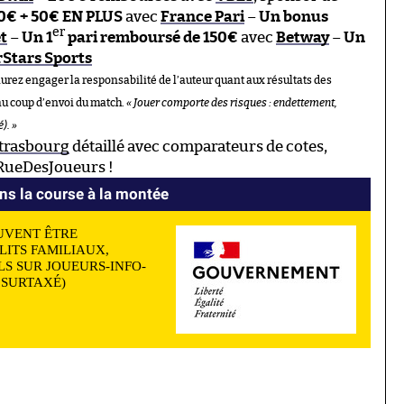
0€ + 50€ EN PLUS
avec
France Pari
–
Un bonus
er
t
–
Un 1
pari remboursé de 150€
avec
Betway
–
Un
Stars Sports
aurez engager la responsabilité de l’auteur quant aux résultats des
au coup d’envoi du match.
« Jouer comporte des risques : endettement,
). »
Strasbourg
détaillé avec comparateurs de cotes,
 RueDesJoueurs !
ns la course à la montée
UVENT ÊTRE
LITS FAMILIAUX,
S SUR JOUEURS-INFO-
N SURTAXÉ)