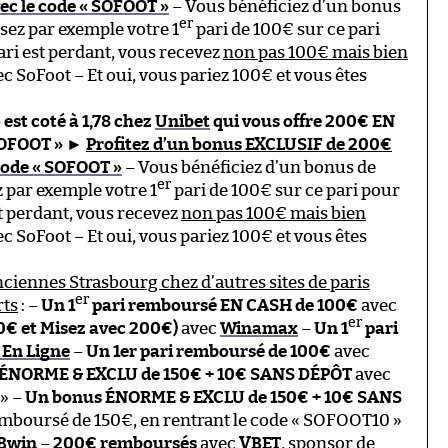
ec le code « SOFOOT »
– Vous bénéficiez d’un bonus
er
sez par exemple votre 1
pari de 100€ sur ce pari
pari est perdant, vous recevez
non pas 100€ mais bien
SoFoot – Et oui, vous pariez 100€ et vous êtes
 est coté à 1,78 chez
Unibet
qui vous offre 200€ EN
SOFOOT »
►
Profitez d’un bonus EXCLUSIF de 200€
code « SOFOOT »
– Vous bénéficiez d’un bonus de
er
 par exemple votre 1
pari de 100€ sur ce pari pour
st perdant, vous recevez
non pas 100€ mais bien
SoFoot – Et oui, vous pariez 100€ et vous êtes
nciennes Strasbourg chez d’autres sites de paris
er
rts
: –
Un 1
pari remboursé EN CASH de 100€
avec
er
0€ et Misez avec 200€)
avec
Winamax
–
Un 1
pari
 En Ligne
–
Un 1er pari remboursé de 100€
avec
ÉNORME & EXCLU de 150€ + 10€ SANS DÉPÔT
avec
 » –
Un bonus ÉNORME & EXCLU de 150€ + 10€ SANS
mboursé de 150€, en rentrant le code « SOFOOT10 »
Bwin
–
200€ remboursés
avec
VBET
, sponsor de