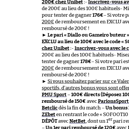
200€ chez Unibet
:-
Inscrivez-vous av
de 200€ au lieu des 100€ habituels- Mi
pour tenter de gagner
176€
– Si votre 
200€
de remboursement en EXCLU avec 
remboursé de 200€ !
►
Le pari « Diallo ou Gameiro buteur »
EXCLU au lieu de 100€ avec le code « 
chez Unibet
:-
Inscrivez-vous avec le 
200€ au lieu des 100€ habituels- Misez
tenter de gagner
178€
– Si votre pari e
200€
de remboursement en EXCLU avec 
remboursé de 200€ !
►
Si vous souhaitez parier sur ce Vale
sportifs, d’autres bonus vous sont offe
PMU Sport
–
100€ directs (Déposez 10
remboursé de 150€
avec
ParionsSport
Betclic
dès la fin du match –
Un bonus 
ZEbet
en rentrant le code « SOFOOT10
er
DÉPÔT
avec
NetBet
, dont un 1
pari re
–
Un 1er pari remboursé de 120€
avec