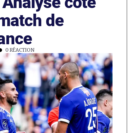
 Analyse cote
 match de
ance
0
RÉACTION