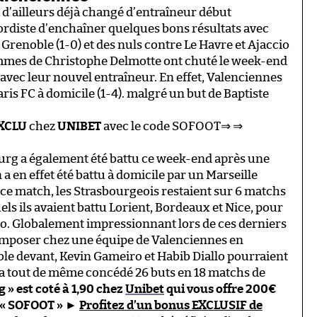
a d’ailleurs déjà changé d’entraîneur début
ordiste d’enchaîner quelques bons résultats avec
 Grenoble (1-0) et des nuls contre Le Havre et Ajaccio
ommes de Christophe Delmotte ont chuté le week-end
 avec leur nouvel entraîneur. En effet, Valenciennes
ris FC à domicile (1-4). malgré un but de Baptiste
XCLU
chez
UNIBET
avec le code SOFOOT⇒ ⇒
ourg a également été battu ce week-end après une
n a en effet été battu à domicile par un Marseille
 ce match, les Strasbourgeois restaient sur 6 matchs
ls ils avaient battu Lorient, Bordeaux et Nice, pour
co. Globalement impressionnant lors de ces derniers
imposer chez une équipe de Valenciennes en
ble devant, Kevin Gameiro et Habib Diallo pourraient
i a tout de même concédé 26 buts en 18 matchs de
g » est coté à 1,90 chez
Unibet
qui vous offre 200€
 « SOFOOT »
►
Profitez d’un bonus EXCLUSIF de