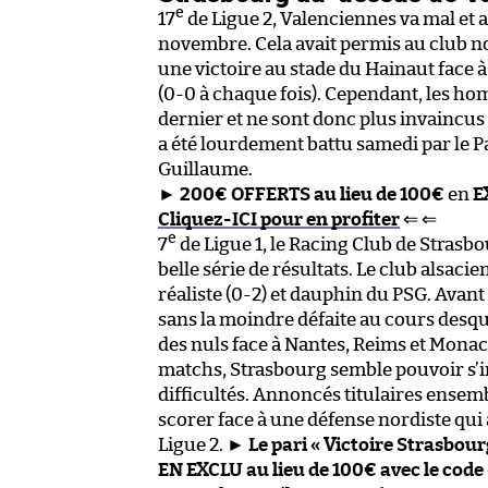
e
17
de Ligue 2, Valenciennes va mal et 
novembre. Cela avait permis au club n
une victoire au stade du Hainaut face à
(0-0 à chaque fois). Cependant, les h
dernier et ne sont donc plus invaincus
a été lourdement battu samedi par le Pa
Guillaume.
►
200€ OFFERTS au lieu de 100€
en
E
Cliquez-ICI pour en profiter
⇐ ⇐
e
7
de Ligue 1, le Racing Club de Strasb
belle série de résultats. Le club alsacie
réaliste (0-2) et dauphin du PSG. Avant
sans la moindre défaite au cours desque
des nuls face à Nantes, Reims et Mona
matchs, Strasbourg semble pouvoir s’
difficultés. Annoncés titulaires ensem
scorer face à une défense nordiste qu
Ligue 2. ►
Le pari « Victoire Strasbour
EN EXCLU au lieu de 100€ avec le code