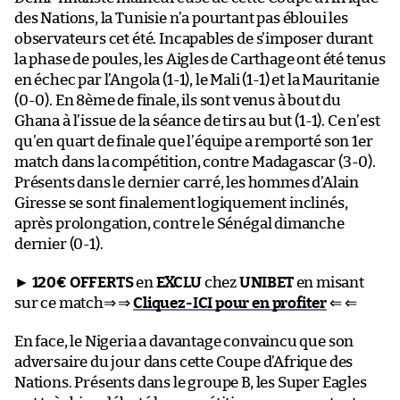
des Nations, la Tunisie n’a pourtant pas ébloui les
observateurs cet été. Incapables de s’imposer durant
la phase de poules, les Aigles de Carthage ont été tenus
en échec par l’Angola (1-1), le Mali (1-1) et la Mauritanie
(0-0). En 8ème de finale, ils sont venus à bout du
Ghana à l’issue de la séance de tirs au but (1-1). Ce n’est
qu’en quart de finale que l’équipe a remporté son 1er
match dans la compétition, contre Madagascar (3-0).
Présents dans le dernier carré, les hommes d’Alain
Giresse se sont finalement logiquement inclinés,
après prolongation, contre le Sénégal dimanche
dernier (0-1).
►
120€ OFFERTS
en
EXCLU
chez
UNIBET
en misant
sur ce match⇒ ⇒
Cliquez-ICI pour en profiter
⇐ ⇐
En face, le Nigeria a davantage convaincu que son
adversaire du jour dans cette Coupe d’Afrique des
Nations. Présents dans le groupe B, les Super Eagles