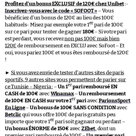
Profitez d’un bonus EXCLUSIF de 120€ chez Unibet
:-
Inscrivez-vous avec le code « SOFOOT »
– Vous
bénéficiez d’un bonus de 120€ au lieu des 100€
er
habituels- Misez par exemple votre 1
pari de 100€
sur ce pari pour tenter de gagner
180€
– Si votre pari
est perdant, vous recevez
non pas 100€ mais bien
120€
de remboursement en EXCLU avec SoFoot – Et
oui, vous pariez 100€ et vous êtes remboursé de 120€
!
►
Si vous avez envie de tester d’autres sites de paris
sportifs, 9 autres sites vous permettent de parier sur
er
ce Tunisie – Nigeria :
–
Un 1
pari remboursé EN
CASH de 100€
avec
Winamax
–
Un remboursement
er
de 100€ EN CASH sur votre 1
pari
avec
ParionsSport
En Ligne
–
Un bonus de 100€ SANS CONDITION
avec
Betclic
qui vous offre 100€ de paris gratuits peu
er
importe que votre 1
pari soit gagnant ou perdant –
Un bonus ÉNORME de 150€
avec
ZEbet
, dont un
premier pari remboursé de 100€ –
Un premier pari