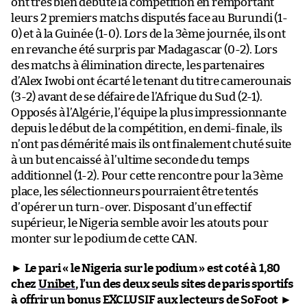
ont très bien débuté la compétition en remportant
leurs 2 premiers matchs disputés face au Burundi (1-
0) et à la Guinée (1-0). Lors de la 3ème journée, ils ont
en revanche été surpris par Madagascar (0-2). Lors
des matchs à élimination directe, les partenaires
d’Alex Iwobi ont écarté le tenant du titre camerounais
(3-2) avant de se défaire de l’Afrique du Sud (2-1).
Opposés à l’Algérie, l’équipe la plus impressionnante
depuis le début de la compétition, en demi-finale, ils
n’ont pas démérité mais ils ont finalement chuté suite
à un but encaissé à l’ultime seconde du temps
additionnel (1-2). Pour cette rencontre pour la 3ème
place, les sélectionneurs pourraient être tentés
d’opérer un turn-over. Disposant d’un effectif
supérieur, le Nigeria semble avoir les atouts pour
monter sur le podium de cette CAN.
►
Le pari « le Nigeria sur le podium » est coté à 1,80
chez
Unibet
, l’un des deux seuls sites de paris sportifs
à offrir un bonus EXCLUSIF aux lecteurs de SoFoot
►