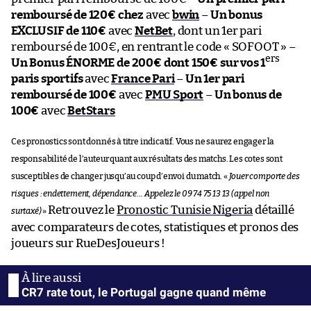
remboursé de 120€ chez
avec
bwin
–
Un bonus
EXCLUSIF de 110€
avec
NetBet
, dont un 1er pari
remboursé de 100€, en rentrant le code « SOFOOT » –
ers
Un Bonus ÉNORME de 200€ dont 150€ sur vos 1
paris sportifs
avec
France Pari
–
Un 1er pari
remboursé de 100€
avec
PMU Sport
–
Un bonus de
100€
avec
BetStars
Ces pronostics sont donnés à titre indicatif. Vous ne saurez engager la
responsabilité de l’auteur quant aux résultats des matchs. Les cotes sont
susceptibles de changer jusqu’au coup d’envoi du match. «
Jouer comporte des
risques : endettement, dépendance… Appelez le 09 74 75 13 13 (appel non
Retrouvez le
Pronostic Tunisie Nigeria
détaillé
surtaxé)
»
avec comparateurs de cotes, statistiques et pronos des
joueurs sur RueDesJoueurs !
CR7 rate tout, le Portugal gagne quand même