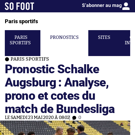
S’abonner au mag
Paris sportifs
PARIS
PRONOSTICS
SITES
C
SPORTIFS
INT
PARIS SPORTIFS
Pronostic Schalke
Augsburg : Analyse,
prono et cotes du
match de Bundesliga
LE SAMEDI 23 MAI 2020 À 08:02
0