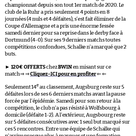
championnat depuis son tout 1er match de 2020. Le
club de la Ruhr a pris seulement 4 points en 8
journées (4 nuls et 4 défaites), s’est fait éliminer de la
Coupe d’Allemagne et a pris une énorme fessée
samedi dernier pour sa reprise dans le derby face à
Dortmund (4-0). Sur ses 9 derniers matchs toutes
compétitions confondues, Schalke n’a marqué que 2
buts.
►
120€ OFFERTS
chez
BWIN
en misant sur ce
match⇒ ⇒
Cliquez-ICI pour en profiter
⇐ ⇐
e
Seulement 14
au classement, Augsburg reste sur 5
défaites lors de ses 6 derniers matchs avant la pause
forcée par l’épidémie. Samedi pour son retour à la
compétition, le club n’a pas résisté à Wolfsbourg à
domicile (défaite 1-2). A l’extérieur, Augsbourg reste
sur 5 défaites consécutives avec 1 seul but marqué sur
ces 5 rencontres. Entre une équipe de Schalke qui
n’arrive presque plus à marquer et une formation