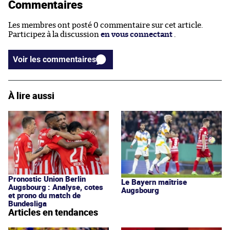
Commentaires
Les membres ont posté 0 commentaire sur cet article.
Participez à la discussion
en vous connectant
.
Voir les commentaires
À lire aussi
Pronostic Union Berlin
Le Bayern maîtrise
Augsbourg : Analyse, cotes
Augsbourg
et prono du match de
Bundesliga
Articles en tendances