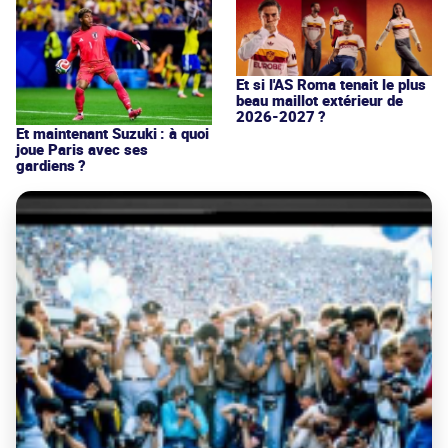
Et si l'AS Roma tenait le plus
beau maillot extérieur de
2026-2027 ?
Et maintenant Suzuki : à quoi
joue Paris avec ses
gardiens ?