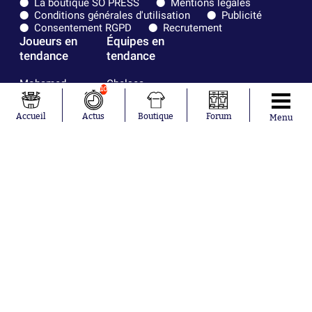
La boutique SO PRESS
Mentions légales
Conditions générales d'utilisation
Publicité
Consentement RGPD
Recrutement
Joueurs en
Équipes en
tendance
tendance
Mohamed
Chelsea
10
Salah
Paris Saint-
Mykhailo
Germain
Accueil
Actus
Boutique
Forum
Menu
Mudryk
Bordeaux
Neymar
Olympique
Khalis Merah
lyonnais
Loïs Openda
FIFA
Moussa
Real Madrid
Niakhaté
RC Strasbourg
Nicolás
AC Milan
Tagliafico
France
Pavel Šulc
RC Lens
Josh Maja
Gauthier Hein