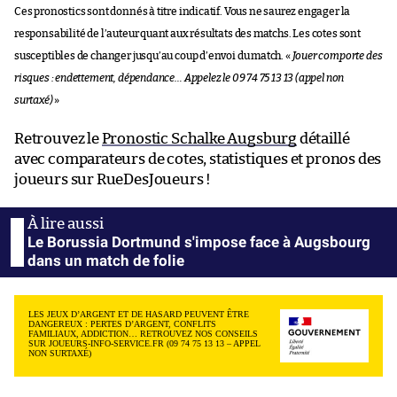
Ces pronostics sont donnés à titre indicatif. Vous ne saurez engager la
responsabilité de l’auteur quant aux résultats des matchs. Les cotes sont
susceptibles de changer jusqu’au coup d’envoi du match. «
Jouer comporte des
risques : endettement, dépendance… Appelez le 09 74 75 13 13 (appel non
surtaxé)
»
Retrouvez le
Pronostic Schalke Augsburg
détaillé
avec comparateurs de cotes, statistiques et pronos des
joueurs sur RueDesJoueurs !
Le Borussia Dortmund s'impose face à Augsbourg
dans un match de folie
LES JEUX D’ARGENT ET DE HASARD PEUVENT ÊTRE
DANGEREUX : PERTES D’ARGENT, CONFLITS
FAMILIAUX, ADDICTION… RETROUVEZ NOS CONSEILS
SUR JOUEURS-INFO-SERVICE.FR (09 74 75 13 13 – APPEL
NON SURTAXÉ)