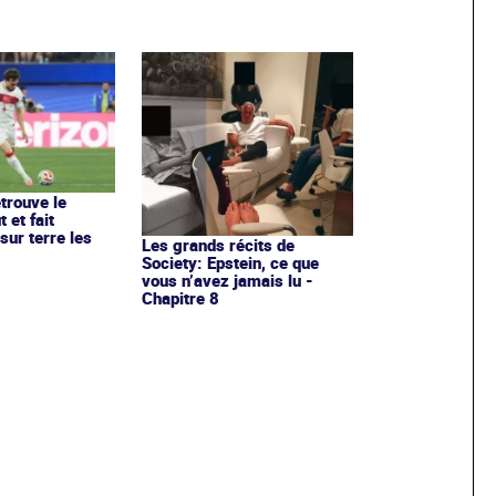
trouve le
 et fait
sur terre les
Les grands récits de
Society: Epstein, ce que
vous n’avez jamais lu -
Chapitre 8