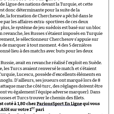
 de Ligue des nations devant la Turquie, et cette
st donc déterminante pour la suite de la
de, la formation de Cherchesov a pêché dans le
e par les affaires extra-sportives de ces deux
lus, le système de jeu suédois est basé sur un bloc
 En revanche, les Russes s’étaient imposés en Turquie
nsivement, le sélectionneur Cherchesov s’appuie sur
s de marquer à tout moment. 4 des 5 dernières
donné lieu à des matchs avec buts pour les deux
Russie, avait en revanche réalisé l’exploit en Suède.
 les Turcs avaient renversé le match et s’étaient
Turquie, Lucescu, possède d’excellents éléments en
glu. D’ailleurs, ses joueurs ont marqué lors de 8
’attaque marche côté turc, des réglages doivent être
s ont vu également l’équipe adverse marquer). Dans
sses et Turcs trouver le chemin des filets.
st coté à 1,80 chez
ParionsSport En Ligne
qui vous
er
ASH sur votre 1
pari