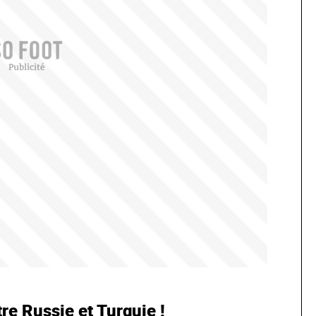
re Russie et Turquie !