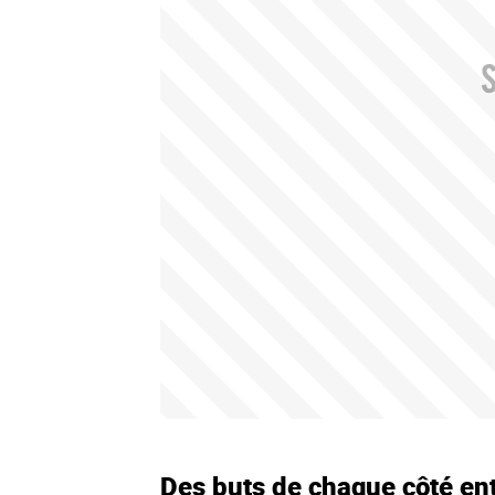
Des buts de chaque côté ent