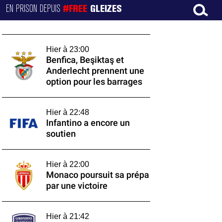
EN PRISON DEPUIS
#FREE
GLEIZES
Hier à 23:00
Benfica, Beşiktaş et
Anderlecht prennent une
option pour les barrages
Hier à 22:48
Infantino a encore un
soutien
Hier à 22:00
Monaco poursuit sa prépa
par une victoire
Hier à 21:42