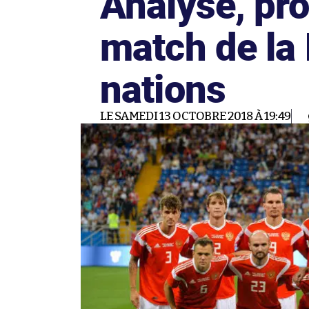
Analyse, pro
match de la
nations
LE SAMEDI 13 OCTOBRE 2018 À 19:49