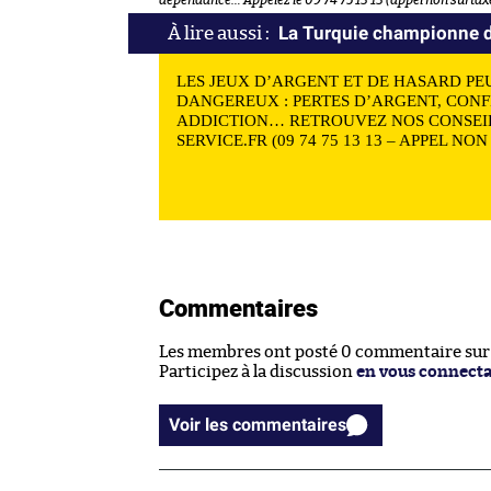
dépendance… Appelez le 09 74 75 13 13 (appel non surtax
La Turquie championne d
LES JEUX D’ARGENT ET DE HASARD PE
DANGEREUX : PERTES D’ARGENT, CONF
ADDICTION… RETROUVEZ NOS CONSEIL
SERVICE.FR (09 74 75 13 13 – APPEL NO
Commentaires
Les membres ont posté 0 commentaire sur c
Participez à la discussion
en vous connect
Voir les commentaires