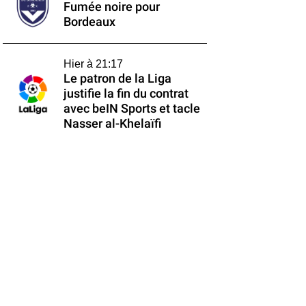
Fumée noire pour
Bordeaux
Hier à 21:17
Le patron de la Liga
justifie la fin du contrat
avec beIN Sports et tacle
Nasser al-Khelaïfi