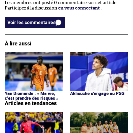
Les membres ont posté 0 commentaire sur cet article.
Participez à la discussion
en vous connectant
.
Voir les commentaires
À lire aussi
Yan Diomandé : « Ma vie,
Akliouche s'engage au PSG
c’est prendre des risques »
Articles en tendances