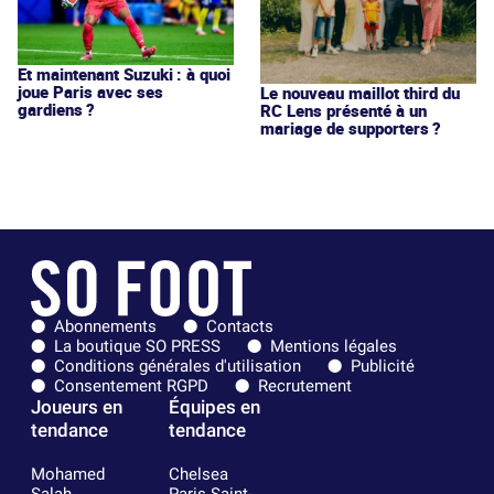
Et maintenant Suzuki : à quoi
joue Paris avec ses
Le nouveau maillot third du
gardiens ?
RC Lens présenté à un
mariage de supporters ?
Abonnements
Contacts
La boutique SO PRESS
Mentions légales
Conditions générales d'utilisation
Publicité
Consentement RGPD
Recrutement
Joueurs en
Équipes en
tendance
tendance
Mohamed
Chelsea