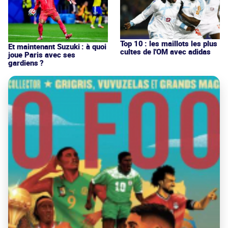
Top 10 : les maillots les plus
Et maintenant Suzuki : à quoi
cultes de l'OM avec adidas
joue Paris avec ses
gardiens ?