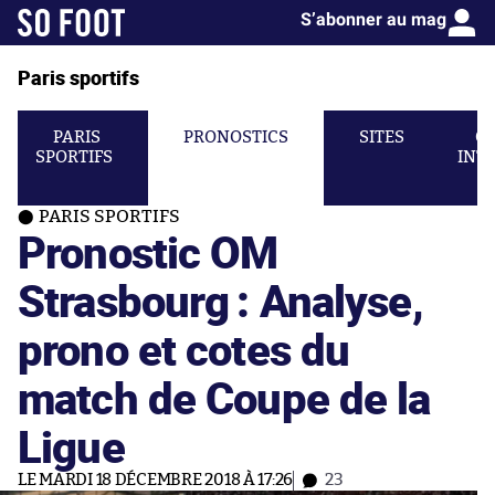
S’abonner au mag
Paris sportifs
PARIS
PRONOSTICS
SITES
C
SPORTIFS
INT
PARIS SPORTIFS
Pronostic OM
Strasbourg : Analyse,
prono et cotes du
match de Coupe de la
Ligue
LE MARDI 18 DÉCEMBRE 2018 À 17:26
23