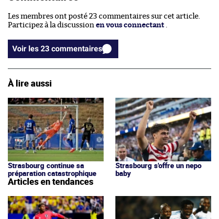
Les membres ont posté 23 commentaires sur cet article.
Participez à la discussion
en vous connectant
.
Voir les 23 commentaires
À lire aussi
Strasbourg continue sa
Strasbourg s'offre un nepo
préparation catastrophique
baby
Articles en tendances