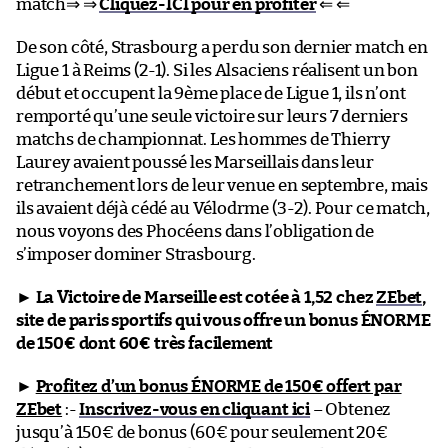
match⇒ ⇒
Cliquez-ICI pour en profiter
⇐ ⇐
De son côté, Strasbourg a perdu son dernier match en
Ligue 1 à Reims (2-1). Si les Alsaciens réalisent un bon
début et occupent la 9ème place de Ligue 1, ils n’ont
remporté qu’une seule victoire sur leurs 7 derniers
matchs de championnat. Les hommes de Thierry
Laurey avaient poussé les Marseillais dans leur
retranchement lors de leur venue en septembre, mais
ils avaient déjà cédé au Vélodrme (3-2). Pour ce match,
nous voyons des Phocéens dans l’obligation de
s’imposer dominer Strasbourg.
►
La Victoire de Marseille est cotée à 1,52 chez
ZEbet
,
site de paris sportifs qui vous offre un bonus ÉNORME
de 150€ dont 60€ très facilement
►
Profitez d’un bonus ÉNORME de 150€ offert par
ZEbet
:-
Inscrivez-vous en cliquant ici
– Obtenez
jusqu’à 150€ de bonus (60€ pour seulement 20€