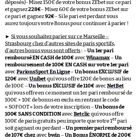
déposés)- Misez 150€ de votre bonus ZEbet sur ce pari
et gagnez
228€
– Misez 60€ de votre bonus ZEbet sur
ce pari et gagnez
92€
– Si le pari est perdant vous
aurez toujours votre Bonus pour continuer à parier !
►
Si vous souhaitez parier sur ce Marseille –
Strasbourg chez d’autres sites de paris sportifs,
d’autres bonus vous sont offerts
: –
Un 1er pari
remboursé EN CASH de 100€
avec
Winamax
–
Un
remboursement de 100€ EN CASH sur votre 1er pari
avec
ParionsSport En Ligne
–
Un bonus EXCLUSIF de
120€
avec
Unibet
qui vous offre 120€ de bonus au lieu
de 100€ –
Un bonus EXCLUSIF de 110€
avec
NetBet
qui vous offre en ce moment un 1er pari remboursé de
100€ + 10€ de bonus en exclu en rentrant le code
« SOFOOT » lors de votre inscription –
Un bonus de
100€ SANS CONDITION
avec
Betclic
qui vous offre
er
100€ de paris gratuits peu importe que votre 1
pari
soit gagnant ou perdant –
Un premier pari remboursé
de 107€ chez
avec
bwin
–
Un Bonus ÉNORME de 200€