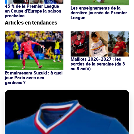
45 % de la Premier League
Les enseignements de la
en Coupe d’Europe la saison
dernière journée de Premier
prochaine
League
Articles en tendances
Maillots 2026-2027 : les
sorties de la semaine (du 3
au 8 août)
Et maintenant Suzuki : à quoi
joue Paris avec ses
gardiens ?