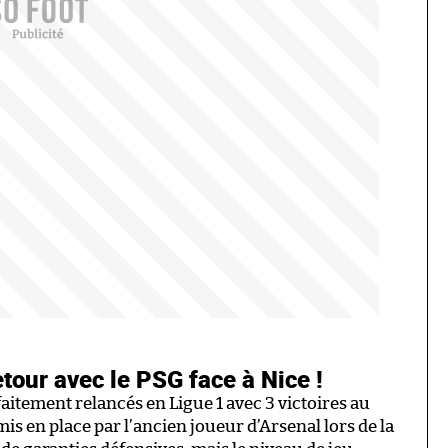
our avec le PSG face à Nice !
faitement relancés en Ligue 1 avec 3 victoires au
is en place par l’ancien joueur d’Arsenal lors de la