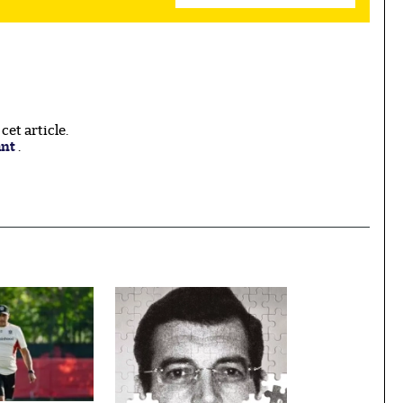
et article.
ant
.