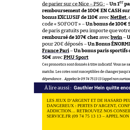
er
de parier sur ce Nice – PSG :
–
Un 1
pa
remboursement de 100€ EN CASH sur 
bonus EXCLUSIF de 110€
avec
NetBet
,
code « SOFOOT » –
Un bonus de 100€
de paris gratuits peu importe que votre
remboursé de 107€ chez
avec
bwin
–
U
pour 20€ déposés –
Un Bonus ÉNORME d
France Pari
–
Un bonus paris sportifs
50€
avec
PMU Sport
Ces pronostics sont donnés à titre indicatif. Vous ne s
matchs. Les cotes sont susceptibles de changer jusqu’
dépendance… Appelez le 09 74 75 13 13 (appel non surtax
Gauthier Hein quitte enc
LES JEUX D’ARGENT ET DE HASARD PE
DANGEREUX : PERTES D’ARGENT, CONF
ADDICTION… RETROUVEZ NOS CONSEIL
SERVICE.FR (09 74 75 13 13 – APPEL NO