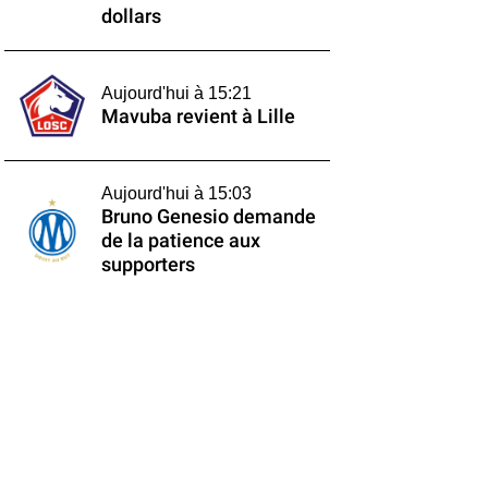
dollars
Aujourd'hui à 15:21
Mavuba revient à Lille
Aujourd'hui à 15:03
Bruno Genesio demande
de la patience aux
supporters