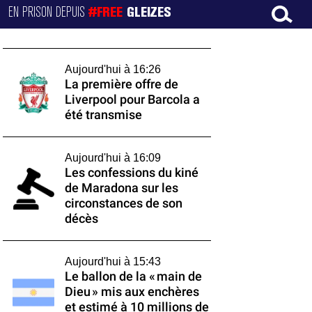
EN PRISON DEPUIS
#FREE
GLEIZES
Aujourd'hui à 16:26
La première offre de
Liverpool pour Barcola a
été transmise
Aujourd'hui à 16:09
Les confessions du kiné
de Maradona sur les
circonstances de son
décès
Aujourd'hui à 15:43
Le ballon de la « main de
Dieu » mis aux enchères
et estimé à 10 millions de