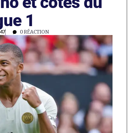
no et cotes du
gue 1
:47
0
RÉACTION