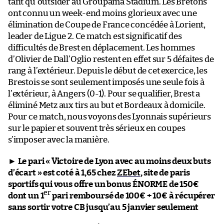
tant qu’outsider au Groupama Stadium. Les Bretons
ont connu un week-end moins glorieux avec une
élimination de Coupe de France concédée à Lorient,
leader de Ligue 2. Ce match est significatif des
difficultés de Brest en déplacement. Les hommes
d’Olivier de Dall’Oglio restent en effet sur 5 défaites de
rang à l’extérieur. Depuis le début de cet exercice, les
Brestois se sont seulement imposés une seule fois à
l’extérieur, à Angers (0-1). Pour se qualifier, Brest a
éliminé Metz aux tirs au but et Bordeaux à domicile.
Pour ce match, nous voyons des Lyonnais supérieurs
sur le papier et souvent très sérieux en coupes
s’imposer avec la manière.
►
Le pari « Victoire de Lyon avec au moins deux buts
d’écart » est coté à 1,65 chez
ZEbet
, site de paris
sportifs qui vous offre un bonus ÉNORME de 150€
er
dont un 1
pari remboursé de 100€ + 10€ à récupérer
sans sortir votre CB jusqu’au 5 janvier seulement