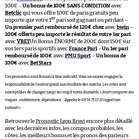
100€ –
Un bonus de 100€ SANS CONDITION
avec
Betclic
qui vous offre 100€ de paris gratuits peu
er
importe que votre 1
pari soit gagnant ou perdant –
Un premier pari remboursé de 120€ chez
avec
bwin
–
100€ offerts peu importe le résultat de votre 1er pari
avec
VBET
Un Bonus ÉNORME de 200€ dont 150€ sur
vos 1ers paris sportifs avec
France Pari
–
Un 1er pari
remboursé de 100€
avec
PMU Sport
–
Un bonus de
100€
avec
BetStars
Ces pronostics sont donnés à titre indicatif. Vous ne saurez engager la
responsabilité de l’auteur quant aux résultats des matchs. Les cotes sont
susceptibles de changer jusqu’au coup d’envoi du match. «
Jouer comporte des
risques : endettement, dépendance… Appelez le 09 74 75 13 13 (appel non
surtaxé)
»
Retrouvez le
Pronostic Lyon Brest
encore plus détaillé
avec les dernières infos, les compos probables, les
côtes, les meilleurs bonus et les pronos des parieurs