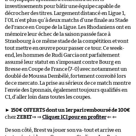
investissements pour bâtir une équipe capable de
décrocher des titres. Largement distancé en Ligue 1,
l’OL n’est plus qu’à deux matchs d’une finale au Stade
de France en Coupe de la Ligue. Les Rhodaniens ont en
mémoire leur échec de la saison passée face à
Strasbourg à ce même stade de la compétition et vont
tout mettre en œuvre pour passer ce tour. Ce week-
end, les hommes de Rudi Garcia ont parfaitement
assumé leur statut en s’imposant contre Bourg en
Bresse en Coupe de France (7-0) avec notamment un
doublé de Moussa Dembélé, fortement convoité lors
de ce mercato. La prise au sérieux de ce match montre
l’envie des Lyonnais, également toujours qualifiés en
C1, d’aller loin dans toutes les coupes.
►
150€ OFFERTS dont un 1er pari remboursé de 100€
chez
ZEBET
⇒ ⇒
Cliquez ICI pour en profiter
⇐ ⇐
De son côté, Brest va jouer son va-tout et arrive en