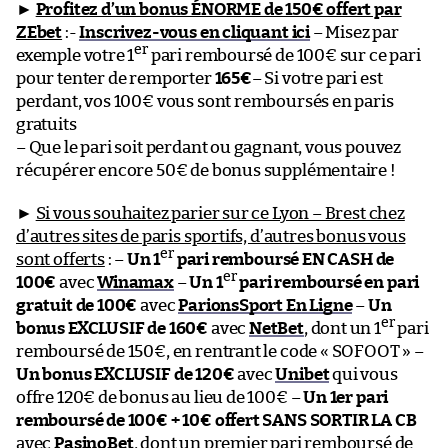
►
Profitez d’un bonus ÉNORME de 150€ offert par
ZEbet
:-
Inscrivez-vous en cliquant ici
– Misez par
er
exemple votre 1
pari remboursé de 100€ sur ce pari
pour tenter de remporter
165€
– Si votre pari est
perdant, vos 100€ vous sont remboursés en paris
gratuits
– Que le pari soit perdant ou gagnant, vous pouvez
récupérer encore 50€ de bonus supplémentaire !
►
Si vous souhaitez parier sur ce Lyon – Brest chez
d’autres sites de paris sportifs, d’autres bonus vous
er
sont offerts
: –
Un 1
pari remboursé EN CASH de
er
100€
avec
Winamax
–
Un 1
pari remboursé en pari
gratuit de 100€
avec
ParionsSport En Ligne
–
Un
er
bonus EXCLUSIF de 160€
avec
NetBet
, dont un 1
pari
remboursé de 150€, en rentrant le code « SOFOOT » –
Un bonus EXCLUSIF de 120€
avec
Unibet
qui vous
offre 120€ de bonus au lieu de 100€ –
Un 1er pari
remboursé de 100€ + 10€ offert SANS SORTIR LA CB
avec
PasinoBet
, dont un premier pari remboursé de