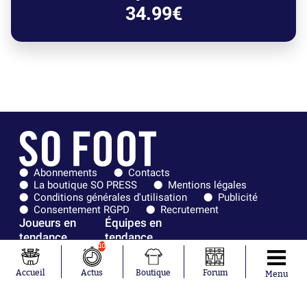
34.99€
Abonnements
Contacts
La boutique SO PRESS
Mentions légales
Conditions générales d'utilisation
Publicité
Consentement RGPD
Recrutement
Joueurs en
Équipes en
tendance
tendance
10
Mohamed
Chelsea
Accueil
Actus
Boutique
Forum
Menu
Salah
Paris Saint-
Mykhailo
Germain
Mudryk
Bordeaux