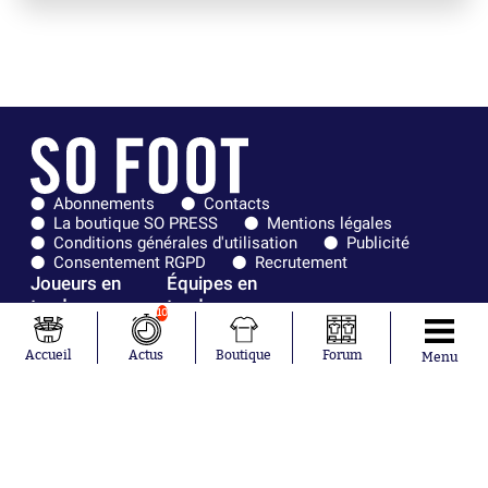
Abonnements
Contacts
La boutique SO PRESS
Mentions légales
Conditions générales d'utilisation
Publicité
Consentement RGPD
Recrutement
Joueurs en
Équipes en
tendance
tendance
10
Lionel Messi
Paris Saint-
Accueil
Actus
Boutique
Forum
Menu
Maghnes
Germain
Akliouche
Real Madrid
Mohamed
Olympique de
Salah
Marseille
Neymar
FIFA
Julián Álvarez
FC Barcelone
Ferrán Torres
Argentine