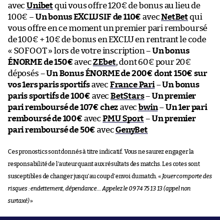
avec
Unibet
qui vous offre 120€ de bonus au lieu de
100€ –
Un bonus EXCLUSIF de 110€
avec
NetBet
qui
vous offre en ce moment un premier pari remboursé
de 100€ + 10€ de bonus en EXCLU en rentrant le code
« SOFOOT » lors de votre inscription –
Un bonus
ÉNORME de 150€
avec
ZEbet
, dont 60€ pour 20€
déposés –
Un Bonus ÉNORME de 200€ dont 150€ sur
vos 1ers paris sportifs
avec
France Pari
–
Un bonus
paris sportifs de 100€
avec
BetStars
–
Un premier
pari remboursé de 107€ chez
avec
bwin
–
Un 1er pari
remboursé de 100€
avec
PMU Sport
–
Un premier
pari remboursé de 50€
avec
GenyBet
Ces pronostics sont donnés à titre indicatif. Vous ne saurez engager la
responsabilité de l’auteur quant aux résultats des matchs. Les cotes sont
susceptibles de changer jusqu’au coup d’envoi du match. «
Jouer comporte des
risques : endettement, dépendance… Appelez le 09 74 75 13 13 (appel non
surtaxé)
»