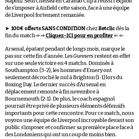
Napoli). Seul Chelsea en Carabao Cup a réussi l’exploit
de s’imposer à Anfield cette saison, face à une équipe
de Liverpool fortement remaniée.
►
100€ offerts SANS CONDITION
chez
Betclic
dès la
fin du match⇒ ⇒
Cliquez-ICI pour en profiter
⇐ ⇐
Arsenal, épatant pendant de longs mois, marque le
pas sur cette fin d’année. Les
Gunners
restent en effet
sur une seule victoire en 4 matchs. Dominés à
Southampton (3-2), les hommes d’Emery ont
seulement décroché le nul à Brighton (1-1) lors du
Boxing Day. Le dernier succès d’Arsenal en
déplacement remonte à fin novembre à
Bournemouth (2-1). De plus, le coach espagnol
pourrait être privé de plusieurs éléments défensifs
importants pour cette rencontre. Pour ce match, nous
voyons une équipe de Liverpool incroyable devant son
public s’imposer et confirmer sa première place face à
des Londoniens qui ont un coup de moins bien.