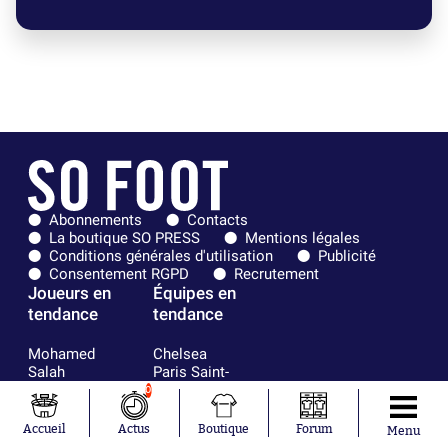
Abonnements
Contacts
La boutique SO PRESS
Mentions légales
Conditions générales d'utilisation
Publicité
Consentement RGPD
Recrutement
Joueurs en
Équipes en
tendance
tendance
Mohamed
Chelsea
Salah
Paris Saint-
Mykhailo
Germain
0
Mudryk
Bordeaux
Neymar
Olympique
Accueil
Actus
Boutique
Forum
Menu
Khalis Merah
lyonnais