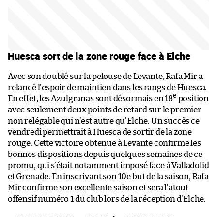
Huesca sort de la zone rouge face à Elche
Avec son doublé sur la pelouse de Levante, Rafa Mir a
relancé l’espoir de maintien dans les rangs de Huesca.
e
En effet, les Azulgranas sont désormais en 18
position
avec seulement deux points de retard sur le premier
non relégable qui n’est autre qu’Elche. Un succès ce
vendredi permettrait à Huesca de sortir de la zone
rouge. Cette victoire obtenue à Levante confirme les
bonnes dispositions depuis quelques semaines de ce
promu, qui s’était notamment imposé face à Valladolid
et Grenade. En inscrivant son 10e but de la saison, Rafa
Mir confirme son excellente saison et sera l’atout
offensif numéro 1 du club lors de la réception d’Elche.