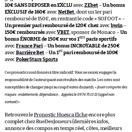
10€ SANS DEPOSER en EXCLU
avec
ZEbet
–
Un bonus
EXCLUSIF de 160€
avec
NetBet
, dont un 1er pari
remboursé de 150€, en rentrant le code « SOFOOT » –
Un premier pari remboursé de 120€ chez
avec
bwin
–
150€ remboursés
avec
VBET
, sponsor de Monaco –
Un
ers
bonus ÉNORME de 150€ sur vos 1
paris sportifs
avec
France Pari
–
Un bonus INCROYABLE de 250€
er
avec
Barrière Bet
–
Un 1
pari remboursé de 100€
avec
PokerStars Sports
Ces pronostics sont donnés à titre indicatif. Vous ne saurez engager la
responsabilité de l’auteur quant aux résultats des matchs. Les cotes sont
susceptibles de changer jusqu’au coup d’envoi du match. «
Jouer comporte des
risques : endettement, dépendance… Appelez le 09 74 75 13 13 (appel non
surtaxé)
»
Retrouvez le
Pronostic Huesca Elche
encore plus
complet chez RueDesJoueurs (dernières infos,
annonce des compos en temps réel, côtes, meilleurs