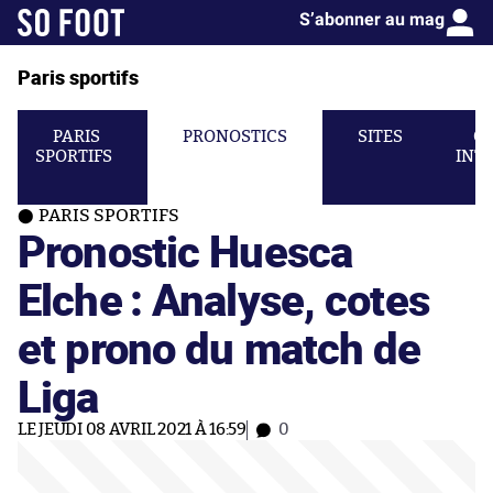
S’abonner au mag
Paris sportifs
PARIS
PRONOSTICS
SITES
C
SPORTIFS
INT
PARIS SPORTIFS
Pronostic Huesca
Elche : Analyse, cotes
et prono du match de
Liga
LE JEUDI 08 AVRIL 2021 À 16:59
0