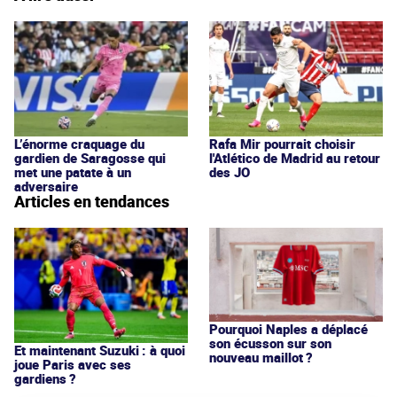
L’énorme craquage du
Rafa Mir pourrait choisir
gardien de Saragosse qui
l'Atlético de Madrid au retour
met une patate à un
des JO
adversaire
Articles en tendances
Pourquoi Naples a déplacé
son écusson sur son
Et maintenant Suzuki : à quoi
nouveau maillot ?
joue Paris avec ses
gardiens ?