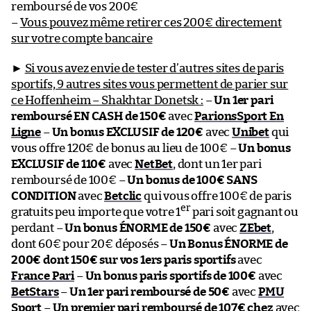
remboursé de vos 200€
–
Vous pouvez même retirer ces 200€ directement
sur votre compte bancaire
►
Si vous avez envie de tester d’autres sites de paris
sportifs, 9 autres sites vous permettent de parier sur
ce Hoffenheim – Shakhtar Donetsk :
–
Un 1er pari
remboursé EN CASH de 150€
avec
ParionsSport En
Ligne
–
Un bonus EXCLUSIF de 120€
avec
Unibet
qui
vous offre 120€ de bonus au lieu de 100€ –
Un bonus
EXCLUSIF de 110€
avec
NetBet
, dont un 1er pari
remboursé de 100€ –
Un bonus de 100€ SANS
CONDITION
avec
Betclic
qui vous offre 100€ de paris
er
gratuits peu importe que votre 1
pari soit gagnant ou
perdant –
Un bonus ÉNORME de 150€
avec
ZEbet
,
dont 60€ pour 20€ déposés –
Un Bonus ÉNORME de
200€ dont 150€ sur vos 1ers paris sportifs
avec
France Pari
–
Un bonus paris sportifs de 100€
avec
BetStars
–
Un 1er pari remboursé de 50€
avec
PMU
Sport
–
Un premier pari remboursé de 107€ chez
avec