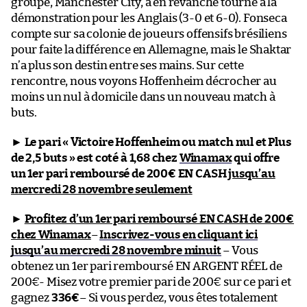
groupe, Manchester City, a en revanche tourné à la
démonstration pour les Anglais (3-0 et 6-0). Fonseca
compte sur sa colonie de joueurs offensifs brésiliens
pour faite la différence en Allemagne, mais le Shaktar
n’a plus son destin entre ses mains. Sur cette
rencontre, nous voyons Hoffenheim décrocher au
moins un nul à domicile dans un nouveau match à
buts.
►
Le pari « Victoire Hoffenheim ou match nul et Plus
de 2,5 buts » est coté à 1,68 chez
Winamax
qui offre
un 1er pari remboursé de 200€ EN CASH
jusqu’au
mercredi 28 novembre seulement
►
Profitez d’un 1er pari remboursé EN CASH de 200€
chez Winamax
–
Inscrivez-vous en cliquant ici
jusqu’au mercredi 28 novembre minuit
– Vous
obtenez un 1er pari remboursé EN ARGENT RÉEL de
200€- Misez votre premier pari de 200€ sur ce pari et
gagnez
336€
– Si vous perdez, vous êtes totalement