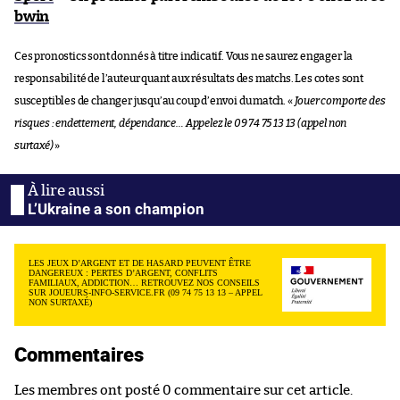
bwin
Ces pronostics sont donnés à titre indicatif. Vous ne saurez engager la
responsabilité de l’auteur quant aux résultats des matchs. Les cotes sont
susceptibles de changer jusqu’au coup d’envoi du match. «
Jouer comporte des
risques : endettement, dépendance… Appelez le 09 74 75 13 13 (appel non
surtaxé)
»
L’Ukraine a son champion
LES JEUX D’ARGENT ET DE HASARD PEUVENT ÊTRE
DANGEREUX : PERTES D’ARGENT, CONFLITS
FAMILIAUX, ADDICTION… RETROUVEZ NOS CONSEILS
SUR JOUEURS-INFO-SERVICE.FR (09 74 75 13 13 – APPEL
NON SURTAXÉ)
Commentaires
Les membres ont posté 0 commentaire sur cet article.