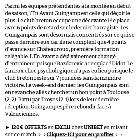
Parmi les équipes prétendantes à la montée en début
de saison, l’En Avant Guingamp est celle qui déçoit le
plus. Le club breton occupe une décevante 14e place
avec 6 points de retard sur le dernier barragiste. Les
Guingampais sont désormais concentrés sur ce qui se
passe derrière eux car ils ne comptent que 4 points
d’avance sur Châteauroux, première formation
relégable. L’En Avant a déjà vainement changé
d’entraineur puisque Bazdarevic a remplacé Didot. Le
fameux choc psychologique n’a pas eu lieu puisque le
club breton reste sur 7 journées sans la moindre
victoire. Le week-end dernier, les Guingampais sont
en revanche allés chercher un bon point à Toulouse
(2-2). Battu par Troyes (2-1) lors de leur dernière
réception, Guingamp espère rebondir face à
Valenciennes.
►
120€ OFFERTS
en
EXCLU
chez
UNIBET
en misant
sur ce match⇒ ⇒
Cliquez-ICI pour en profiter
⇐ ⇐