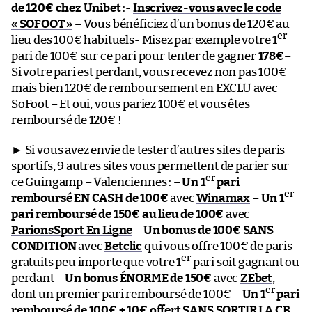
de 120€ chez Unibet
:-
Inscrivez-vous avec le code
« SOFOOT »
– Vous bénéficiez d’un bonus de 120€ au
er
lieu des 100€ habituels- Misez par exemple votre 1
pari de 100€ sur ce pari pour tenter de gagner
178€
–
Si votre pari est perdant, vous recevez
non pas 100€
mais bien 120€
de remboursement en EXCLU avec
SoFoot – Et oui, vous pariez 100€ et vous êtes
remboursé de 120€ !
►
Si vous avez envie de tester d’autres sites de paris
sportifs, 9 autres sites vous permettent de parier sur
er
ce Guingamp – Valenciennes :
–
Un 1
pari
er
remboursé EN CASH de 100€
avec
Winamax
–
Un 1
pari remboursé de 150€ au lieu de 100€
avec
ParionsSport En Ligne
–
Un bonus de 100€ SANS
CONDITION
avec
Betclic
qui vous offre 100€ de paris
er
gratuits peu importe que votre 1
pari soit gagnant ou
perdant –
Un bonus ÉNORME de 150€
avec
ZEbet
,
er
dont un premier pari remboursé de 100€ –
Un 1
pari
remboursé de 100€ + 10€ offert SANS SORTIR LA CB