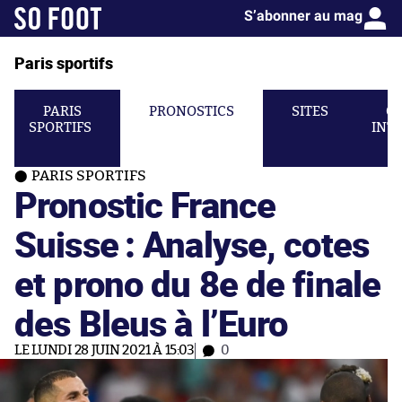
S’abonner au mag
Paris sportifs
PARIS
PRONOSTICS
SITES
C
SPORTIFS
INT
PARIS SPORTIFS
Pronostic France
Suisse : Analyse, cotes
et prono du 8e de finale
des Bleus à l’Euro
LE LUNDI 28 JUIN 2021 À 15:03
0