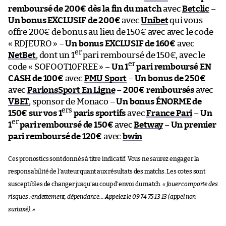
remboursé de 200€ dès la fin du match
avec
Betclic
–
Un bonus EXCLUSIF de 200€
avec
Unibet
qui vous
offre 200€ de bonus au lieu de 150€ avec avec le code
« RDJEURO » –
Un bonus EXCLUSIF de 160€
avec
er
NetBet
, dont un 1
pari remboursé de 150€, avec le
er
code « SOFOOT10FREE » –
Un 1
pari remboursé EN
CASH de 100€
avec
PMU Sport
–
Un bonus de 250€
avec
ParionsSport En Ligne
–
200€ remboursés
avec
VBET
, sponsor de Monaco –
Un bonus ÉNORME de
ers
150€ sur vos 1
paris sportifs
avec
France Pari
–
Un
er
1
pari remboursé de 150€
avec
Betway
–
Un premier
pari remboursé de 120€
avec
bwin
Ces pronostics sont donnés à titre indicatif. Vous ne saurez engager la
responsabilité de l’auteur quant aux résultats des matchs. Les cotes sont
susceptibles de changer jusqu’au coup d’envoi du match.
« Jouer comporte des
risques : endettement, dépendance… Appelez le 09 74 75 13 13 (appel non
surtaxé). »