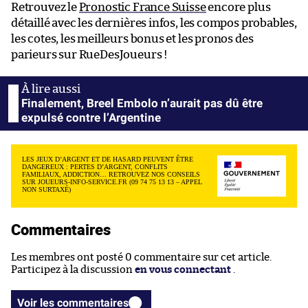
Retrouvez le
Pronostic France Suisse
encore plus
détaillé avec les dernières infos, les compos probables,
les cotes, les meilleurs bonus et les pronos des
parieurs sur RueDesJoueurs !
Finalement, Breel Embolo n’aurait pas dû être
expulsé contre l’Argentine
LES JEUX D’ARGENT ET DE HASARD PEUVENT ÊTRE
DANGEREUX : PERTES D’ARGENT, CONFLITS
FAMILIAUX, ADDICTION… RETROUVEZ NOS CONSEILS
SUR JOUEURS-INFO-SERVICE.FR (09 74 75 13 13 – APPEL
NON SURTAXÉ)
Commentaires
Les membres ont posté 0 commentaire sur cet article.
Participez à la discussion
en vous connectant
.
Voir les commentaires